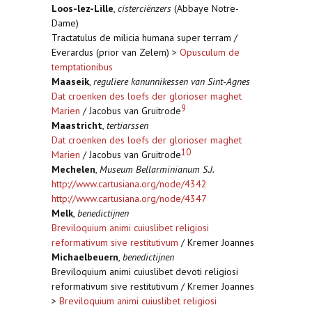
Loos-lez-Lille
,
cisterciënzers
(Abbaye Notre-
Dame)
Tractatulus de milicia humana super terram /
Everardus (prior van Zelem) >
Opusculum de
temptationibus
Maaseik
,
reguliere kanunnikessen van Sint-Agnes
Dat croenken des loefs der glorioser maghet
9
Marien
/ Jacobus van Gruitrode
Maastricht
,
tertiarssen
Dat croenken des loefs der glorioser maghet
10
Marien
/ Jacobus van Gruitrode
Mechelen
,
Museum Bellarminianum S.J.
http://www.cartusiana.org/node/4342
http://www.cartusiana.org/node/4347
Melk
,
benedictijnen
Breviloquium animi cuiuslibet religiosi
reformativum sive restitutivum
/ Kremer Joannes
Michaelbeuern
,
benedictijnen
Breviloquium animi cuiuslibet devoti religiosi
reformativum sive restitutivum / Kremer Joannes
>
Breviloquium animi cuiuslibet religiosi