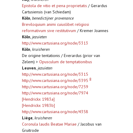
Epistola de vitio et pena proprietatis
/ Gerardus
Cartusiensis (van Schiedam)
Köln
,
benedictijner provenance
Breviloquium animi cuiuslibet religiosi
reformativum sive restitutivum
/ Kremer Joannes
Köln
,
jezuïeten
http://www.cartusiana.org/node/3313
Köln
,
kruisheren
De origine tentationis / Everardus (prior van
Zelem) >
Opusculum de temptationibus
Leuven
,
jezuïeten
http://www.cartusiana.org/node/3315
8
http://www.cartusiana.org/node/3395
http://www.cartusiana.org/node/7259
http://www.cartusiana.org/node/7974
[Hendrickx 1983a]
[Hendrickx 1983b]
http://www.cartusiana.org/node/4358
Liège
,
kruisheren
Coronula laudis Beatae Mariae
/ Jacobus van
Gruitrode