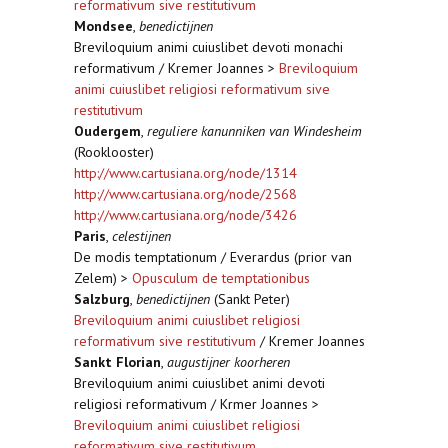
reformativum sive restitutivum
Mondsee
,
benedictijnen
Breviloquium animi cuiuslibet devoti monachi
reformativum / Kremer Joannes >
Breviloquium
animi cuiuslibet religiosi reformativum sive
restitutivum
Oudergem
,
reguliere kanunniken van Windesheim
(Rooklooster)
http://www.cartusiana.org/node/1314
http://www.cartusiana.org/node/2568
http://www.cartusiana.org/node/3426
Paris
,
celestijnen
De modis temptationum / Everardus (prior van
Zelem) >
Opusculum de temptationibus
Salzburg
,
benedictijnen
(Sankt Peter)
Breviloquium animi cuiuslibet religiosi
reformativum sive restitutivum
/ Kremer Joannes
Sankt Florian
,
augustijner koorheren
Breviloquium animi cuiuslibet animi devoti
religiosi reformativum / Krmer Joannes >
Breviloquium animi cuiuslibet religiosi
reformativum sive restitutivum