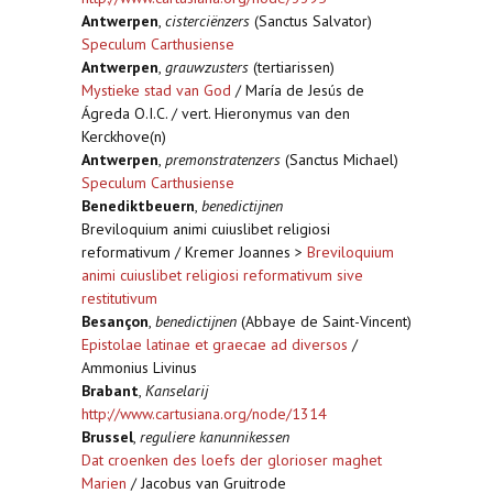
Antwerpen
,
cisterciënzers
(Sanctus Salvator)
Speculum Carthusiense
Antwerpen
,
grauwzusters
(tertiarissen)
Mystieke stad van God
/ María de Jesús de
Ágreda O.I.C. / vert. Hieronymus van den
Kerckhove(n)
Antwerpen
,
premonstratenzers
(Sanctus Michael)
Speculum Carthusiense
Benediktbeuern
,
benedictijnen
Breviloquium animi cuiuslibet religiosi
reformativum / Kremer Joannes >
Breviloquium
animi cuiuslibet religiosi reformativum sive
restitutivum
Besançon
,
benedictijnen
(Abbaye de Saint-Vincent)
Epistolae latinae et graecae ad diversos
/
Ammonius Livinus
Brabant
,
Kanselarij
http://www.cartusiana.org/node/1314
Brussel
,
reguliere kanunnikessen
Dat croenken des loefs der glorioser maghet
Marien
/ Jacobus van Gruitrode