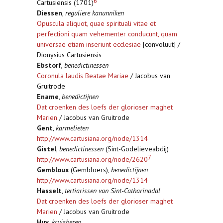
6
Cartusiensis (1701)
Diessen
,
reguliere kanunniken
Opuscula aliquot, quae spirituali vitae et
perfectioni quam vehementer conducunt, quam
universae etiam inseriunt ecclesiae
[convoluut] /
Dionysius Cartusiensis
Ebstorf
,
benedictinessen
Coronula laudis Beatae Mariae
/ Jacobus van
Gruitrode
Ename
,
benedictijnen
Dat croenken des loefs der glorioser maghet
Marien
/ Jacobus van Gruitrode
Gent
,
karmelieten
http://www.cartusiana.org/node/1314
Gistel
,
benedictinessen
(Sint-Godelieveabdij)
7
http://www.cartusiana.org/node/2620
Gembloux
(Gembloers),
benedictijnen
http://www.cartusiana.org/node/1314
Hasselt
,
tertiarissen van Sint-Catharinadal
Dat croenken des loefs der glorioser maghet
Marien
/ Jacobus van Gruitrode
Huy
,
kruisheren