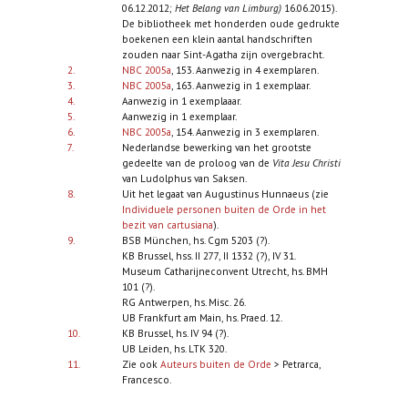
06.12.2012;
Het Belang van Limburg)
16.06.2015).
De bibliotheek met honderden oude gedrukte
boekenen een klein aantal handschriften
zouden naar Sint-Agatha zijn overgebracht.
2.
NBC 2005a
, 153. Aanwezig in 4 exemplaren.
3.
NBC 2005a
, 163. Aanwezig in 1 exemplaar.
4.
Aanwezig in 1 exemplaaar.
5.
Aanwezig in 1 exemplaar.
6.
NBC 2005a
, 154. Aanwezig in 3 exemplaren.
7.
Nederlandse bewerking van het grootste
gedeelte van de proloog van de
Vita Jesu Christi
van Ludolphus van Saksen.
8.
Uit het legaat van Augustinus Hunnaeus (zie
Individuele personen buiten de Orde in het
bezit van cartusiana
).
9.
BSB München, hs. Cgm 5203 (?).
KB Brussel, hss. II 277, II 1332 (?), IV 31.
Museum Catharijneconvent Utrecht, hs. BMH
101 (?).
RG Antwerpen, hs. Misc. 26.
UB Frankfurt am Main, hs. Praed. 12.
10.
KB Brussel, hs. IV 94 (?).
UB Leiden, hs. LTK 320.
11.
Zie ook
Auteurs buiten de Orde
> Petrarca,
Francesco.