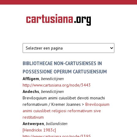
Overslaan en naar de inhoud gaan
CARTUSIANA
Geschiedenis
van de
kartuizerorde
in de
Nederlanden
BIBLIOTHECAE NON-CARTUSIENSES IN
POSSESSIONE OPERUM CARTUSIENSIUM
Affligem
,
benedictijnen
http://www.cartusiana.org/node/3443
Andechs
,
benedictijnen
Breviloquium animi cuiuslibet devoti monachi
reformativum / Kremer Joannes >
Breviloquium
animi cuiuslibet religiosi reformativum sive
restitutivum
Antwerpen
,
bollandisten
[Hendrickx 1983c]
http://www.cartusiana.org/node/3395