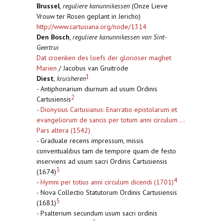
Brussel
,
reguliere kanunnikessen
(Onze Lieve
Vrouw ter Rosen geplant in Jericho)
http://www.cartusiana.org/node/1314
Den Bosch
,
reguliere kanunnikessen van Sint-
Geertrui
Dat croenken des loefs der glorioser maghet
Marien
/ Jacobus van Gruitrode
1
Diest
,
kruisheren
- Antiphonarium diurnum ad usum Ordinis
2
Cartusiensis
-
Dionysius Cartusianus: Enarratio epistolarum et
evangeliorum de sancis per totum anni circulum ...
Pars altera (1542)
- Graduale recens impressum, missis
conventualibus tam de tempore quam de festo
inserviens ad usum sacri Ordinis Cartusiensis
3
(1674)
4
-
Hymni per totius anni circulum dicendi (1701)
- Nova Collectio Statutorum Ordinis Cartusiensis
5
(1681)
- Psalterium secundum usum sacri ordinis