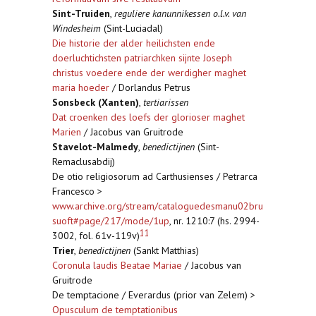
Sint-Truiden
,
reguliere kanunnikessen o.l.v. van
Windesheim
(Sint-Luciadal)
Die historie der alder heilichsten ende
doerluchtichsten patriarchken sijnte Joseph
christus voedere ende der werdigher maghet
maria hoeder
/ Dorlandus Petrus
Sonsbeck (Xanten)
,
tertiarissen
Dat croenken des loefs der glorioser maghet
Marien
/ Jacobus van Gruitrode
Stavelot-Malmedy
,
benedictijnen
(Sint-
Remaclusabdij)
De otio religiosorum ad Carthusienses / Petrarca
Francesco >
www.archive.org/stream/cataloguedesmanu02bru
suoft#page/217/mode/1up
, nr. 1210:7 (hs. 2994-
11
3002, fol. 61v-119v)
Trier
,
benedictijnen
(Sankt Matthias)
Coronula laudis Beatae Mariae
/ Jacobus van
Gruitrode
De temptacione / Everardus (prior van Zelem) >
Opusculum de temptationibus