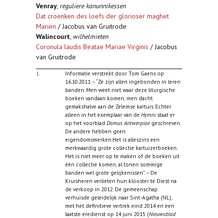
Venray
,
reguliere kanunnikessen
Dat croenken des loefs der glorioser maghet
Marien
/ Jacobus van Gruitrode
Walincourt
,
wilhelmieten
Coronula laudis Beatae Mariae Virginis
/ Jacobus
van Gruitrode
1.
Informatie verstrekt door Tom Gaens op
16.10.2011. – “Ze zijn allen ingebonden in leren
banden. Men weet niet waar deze liturgische
boeken vandaan komen, men dacht
gemakshalve aan de Zelemse kartuis. Echter
alleen in het exemplaar van de
Hymni
staat er
op het voorblad
Domus Antwerpiae
geschreven.
De andere hebben geen
eigendomsmerken.Het is alleszins een
merkwaardig grote collectie kartuizerboeken.
Het is niet meer op te maken of de boeken uit
één collectie komen, al tonen sommige
banden wel grote gelijkenissen”. – De
Kruisheren verlieten hun klooster te Diest na
de verkoop in 2012. De gemeenschap
verhuisde geleidelijk naar Sint-Agatha (NL),
met het definitieve vertrek eind 2014 en een
laatste eredienst op 14 juni 2015 (
Nieuwsblad