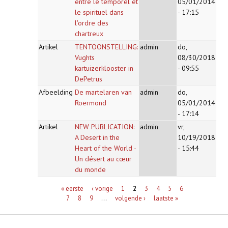
entre le temporel et
05/01/2014
le spirituel dans
- 17:15
l'ordre des
chartreux
Artikel
TENTOONSTELLING:
admin
do,
Vughts
08/30/2018
kartuizerklooster in
- 09:55
DePetrus
Afbeelding
De martelaren van
admin
do,
Roermond
05/01/2014
- 17:14
Artikel
NEW PUBLICATION:
admin
vr,
A Desert in the
10/19/2018
Heart of the World -
- 15:44
Un désert au cœur
du monde
Pagina's
« eerste
‹ vorige
1
2
3
4
5
6
7
8
9
…
volgende ›
laatste »