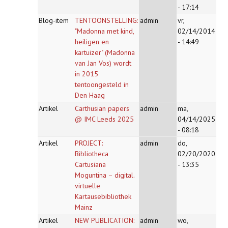
- 17:14
Blog-item
TENTOONSTELLING:
admin
vr,
"Madonna met kind,
02/14/2014
heiligen en
- 14:49
kartuizer" (Madonna
van Jan Vos) wordt
in 2015
tentoongesteld in
Den Haag
Artikel
Carthusian papers
admin
ma,
@ IMC Leeds 2025
04/14/2025
- 08:18
Artikel
PROJECT:
admin
do,
Bibliotheca
02/20/2020
Cartusiana
- 13:35
Moguntina – digital.
virtuelle
Kartausebibliothek
Mainz
Artikel
NEW PUBLICATION:
admin
wo,