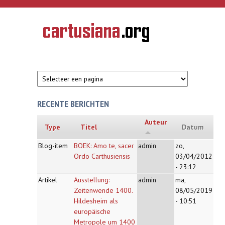
Overslaan en naar de inhoud gaan
CARTUSIANA
Geschiedenis
van de
kartuizerorde
in de
Nederlanden
RECENTE BERICHTEN
Auteur
Type
Titel
Datum
Blog-item
BOEK: Amo te, sacer
admin
zo,
Ordo Carthusiensis
03/04/2012
- 23:12
Artikel
Ausstellung:
admin
ma,
Zeitenwende 1400.
08/05/2019
Hildesheim als
- 10:51
europäische
Metropole um 1400