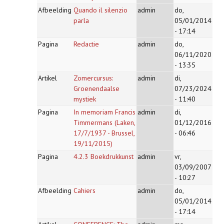
Afbeelding
Quando il silenzio
admin
do,
parla
05/01/2014
- 17:14
Pagina
Redactie
admin
do,
06/11/2020
- 13:35
Artikel
Zomercursus:
admin
di,
Groenendaalse
07/23/2024
mystiek
- 11:40
Pagina
In memoriam Francis
admin
di,
Timmermans (Laken,
01/12/2016
17/7/1937 - Brussel,
- 06:46
19/11/2015)
Pagina
4.2.3 Boekdrukkunst
admin
vr,
03/09/2007
- 10:27
Afbeelding
Cahiers
admin
do,
05/01/2014
- 17:14