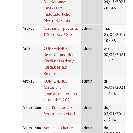
Die Kartause als
09/13/2023
Text-Raum
- 09:46
mittelalterlicher
Mystik-Rezeption
Artikel
Carthusian paper at
admin
ma,
IMC Leeds 2019
05/06/2019
- 08:35
Artikel
CONFERENCE:
admin
wo,
Bischöfe und der
08/04/2021
Kartäuserorden /
- 11:51
Kartäuser als
Bischöfe
Artikel
CONFERENCE:
admin
di,
Cartusiana-
06/08/2021
sponsored session
- 11:08
at the IMC 2021
Afbeelding
The Rooklooster
admin
do,
Register unveiled
05/01/2014
- 17:14
Afbeelding
Amour et charité
admin
do,