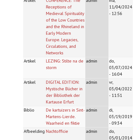
Artikel
CONFERENCE: The
admin
ma,
Receptions of
11/04/2024
Medieval Spirituality
- 12:56
of the Low Countries
and the Rhineland in
Early Modern
Europe. Legacies,
Circulations, and
Networks
Artikel
LEZING: Stilte na de
admin
do,
storm
03/07/2024
- 16:04
Artikel
DIGITAL EDITION:
admin
vr,
Mystische Bücher in
03/04/2022
der Bibliothek der
- 11:51
Kartause Erfurt
Biblio
De kartuizers in Sint-
admin
di,
Martens-Lierde.
03/19/2019
Waarheid en fiktie
- 09:34
Afbeelding
Nachtofficie
admin
do,
05/01/2014