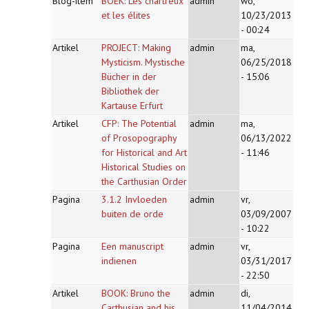
Blog-item
BOEK: Les chartreux
admin
wo,
et les élites
10/23/2013
- 00:24
Artikel
PROJECT: Making
admin
ma,
Mysticism. Mystische
06/25/2018
Bücher in der
- 15:06
Bibliothek der
Kartause Erfurt
Artikel
CFP: The Potential
admin
ma,
of Prosopography
06/13/2022
for Historical and Art
- 11:46
Historical Studies on
the Carthusian Order
Pagina
3.1.2 Invloeden
admin
vr,
buiten de orde
03/09/2007
- 10:22
Pagina
Een manuscript
admin
vr,
indienen
03/31/2017
- 22:50
Artikel
BOOK: Bruno the
admin
di,
Carthusian and his
11/04/2014