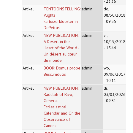
- 23:36
Artikel
TENTOONSTELLING:
admin
do,
Vughts
08/30/2018
kartuizerklooster in
- 09:55
DePetrus
Artikel
NEW PUBLICATION:
admin
vr,
A Desert in the
10/19/2018
Heart of the World -
- 15:44
Un désert au cœur
du monde
Artikel
BOOK: Domus prope
admin
wo,
Buscumducis
09/06/2017
- 10:11
Artikel
NEW PUBLICATION:
admin
di,
Radulph of Rivo,
03/03/2026
General
- 09:51
Ecclesiastical
Calendar and On the
Observance of
Canons