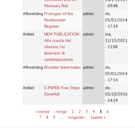
Mortuary Roll
- 09:48
Afbeelding
Prologue of the
admin
do,
Rooklooster
05/01/2014
Register
- 17:14
Artikel
NEW PUBLICATION:
admin
ma,
Alla scuola del
12/13/2021
silenzio. Un
- 11:08
itinerario di
contemplazione
Afbeelding
Broeder kleermaker
admin
do,
05/01/2014
- 17:14
Artikel
E-PAPER: Five Steps
admin
do,
Downhill
03/10/2016
- 14:19
Pagina's
« eerste
‹ vorige
1
2
3
4
5
6
7
8
9
…
volgende ›
laatste »