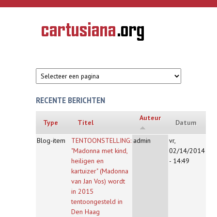
Overslaan en naar de inhoud gaan
CARTUSIANA
Geschiedenis
van de
kartuizerorde
in de
Nederlanden
RECENTE BERICHTEN
Auteur
Type
Titel
Datum
Blog-item
TENTOONSTELLING:
admin
vr,
"Madonna met kind,
02/14/2014
heiligen en
- 14:49
kartuizer" (Madonna
van Jan Vos) wordt
in 2015
tentoongesteld in
Den Haag