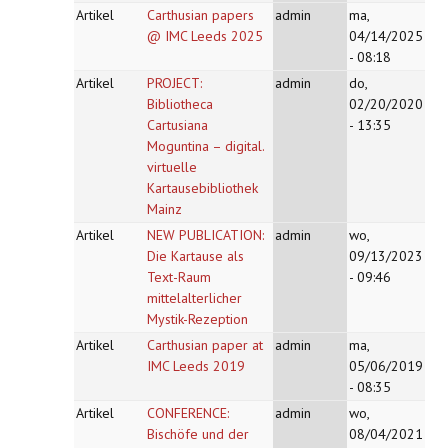
Artikel
Carthusian papers
admin
ma,
@ IMC Leeds 2025
04/14/2025
- 08:18
Artikel
PROJECT:
admin
do,
Bibliotheca
02/20/2020
Cartusiana
- 13:35
Moguntina – digital.
virtuelle
Kartausebibliothek
Mainz
Artikel
NEW PUBLICATION:
admin
wo,
Die Kartause als
09/13/2023
Text-Raum
- 09:46
mittelalterlicher
Mystik-Rezeption
Artikel
Carthusian paper at
admin
ma,
IMC Leeds 2019
05/06/2019
- 08:35
Artikel
CONFERENCE:
admin
wo,
Bischöfe und der
08/04/2021