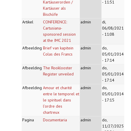
Kartäuserorden /
- 11:51
Kartäuser als
Bischöfe
Artikel
CONFERENCE:
admin
di,
Cartusiana-
06/08/2021
sponsored session
- 11:08
at the IMC 2021
Afbeelding
Brief van kapitein
admin
do,
Colas des Francs
05/01/2014
- 17:14
Afbeelding
The Rooklooster
admin
do,
Register unveiled
05/01/2014
- 17:14
Afbeelding
Amour et charité
admin
do,
entre le temporel et
05/01/2014
le spirituel dans
- 17:15
l'ordre des
chartreux
Pagina
Documentaria
admin
do,
11/27/2025