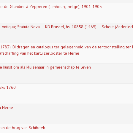
uge de Glandier à Zepperen (Limbourg belge), 1901-1905
a Antiqua; Statuta Nova — KB Brussel, hs. 10858 (1465) — Scheut (Anderlecht
1783). Bijdragen en catalogus ter gelegenheid van de tentoonstelling ter
fschaffing van het kartuizerlooster te Herne
 De kunst om als kluizenaar in gemeenschap te leven
eks 1760
n Herne
 van de brug van Schibeek