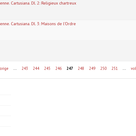
nne. Cartusiana. Dl. 2: Religieux chartreux
enne. Cartusiana. Dl. 3: Maisons de l'Ordre
vorige
…
243
244
245
246
247
248
249
250
251
…
vo