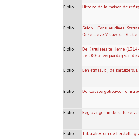
Biblio
Histoire de la maison de ref
Biblio
Guigo I, Consuetudines; Statut
Onze-Lieve-Vrouw van Gratie
Biblio
De Kartuizers te Herne (1314-
de 200ste verjaardag van de a
Biblio
Een etmaal bij de kartuizers.
Biblio
De kloostergebouwen omstre
Biblio
Begravingen in de kartuize va
Biblio
Tribulaties om de herstelling