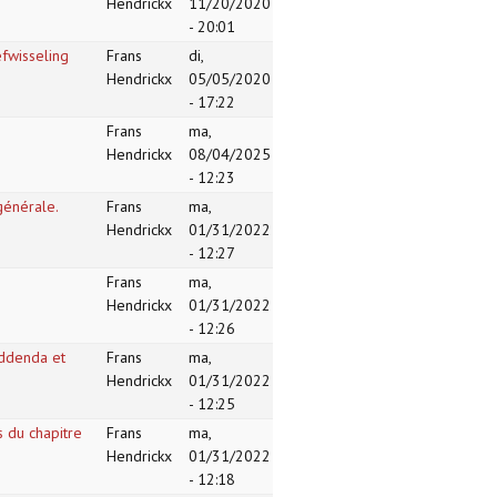
Hendrickx
11/20/2020
- 20:01
efwisseling
Frans
di,
Hendrickx
05/05/2020
- 17:22
Frans
ma,
Hendrickx
08/04/2025
- 12:23
 générale.
Frans
ma,
Hendrickx
01/31/2022
- 12:27
Frans
ma,
Hendrickx
01/31/2022
- 12:26
 addenda et
Frans
ma,
Hendrickx
01/31/2022
- 12:25
s du chapitre
Frans
ma,
Hendrickx
01/31/2022
- 12:18