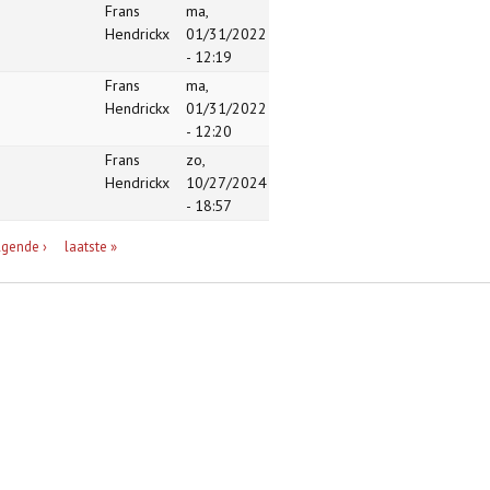
Frans
ma,
Hendrickx
01/31/2022
- 12:19
Frans
ma,
Hendrickx
01/31/2022
- 12:20
Frans
zo,
Hendrickx
10/27/2024
- 18:57
lgende ›
laatste »