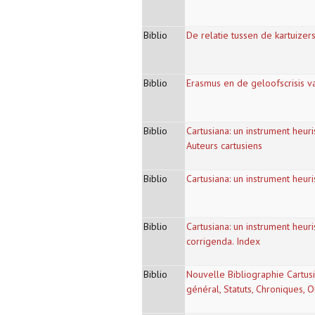
Biblio
De relatie tussen de kartuize
Biblio
Erasmus en de geloofscrisis v
Biblio
Cartusiana: un instrument heuris
Auteurs cartusiens
Biblio
Cartusiana: un instrument heuris
Biblio
Cartusiana: un instrument heuri
corrigenda. Index
Biblio
Nouvelle Bibliographie Cartusie
général, Statuts, Chroniques, Ob