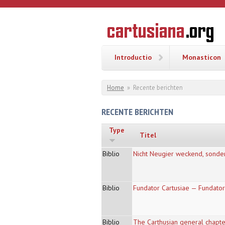
Overslaan en naar de inhoud gaan
CARTUSI
Geschiedenis
van de
kartuizerorde
in de
Nederlanden
Introductio
Monasticon
U bent hier
Home
»
Recente berichten
RECENTE BERICHTEN
Type
Titel
Biblio
Nicht Neugier weckend, sonder
Biblio
Fundator Cartusiae — Fundator
Biblio
The Carthusian general chapte