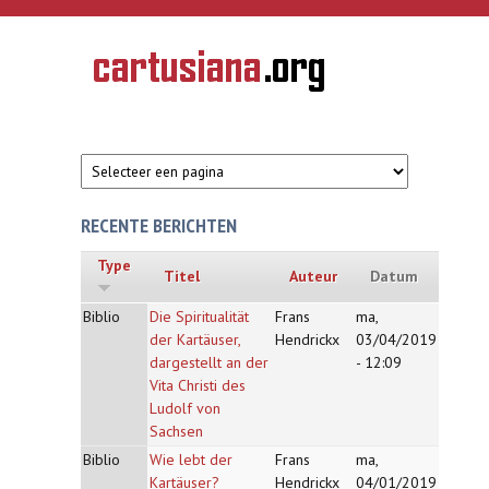
Overslaan en naar de inhoud gaan
CARTUSIANA
Geschiedenis
van de
kartuizerorde
in de
Nederlanden
RECENTE BERICHTEN
Type
Titel
Auteur
Datum
Biblio
Die Spiritualität
Frans
ma,
der Kartäuser,
Hendrickx
03/04/2019
dargestellt an der
- 12:09
Vita Christi des
Ludolf von
Sachsen
Biblio
Wie lebt der
Frans
ma,
Kartäuser?
Hendrickx
04/01/2019