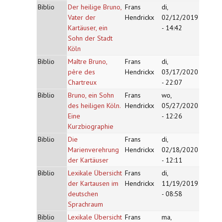
Biblio
Der heilige Bruno,
Frans
di,
Vater der
Hendrickx
02/12/2019
Kartäuser, ein
- 14:42
Sohn der Stadt
Köln
Biblio
Maître Bruno,
Frans
di,
père des
Hendrickx
03/17/2020
Chartreux
- 22:07
Biblio
Bruno, ein Sohn
Frans
wo,
des heiligen Köln.
Hendrickx
05/27/2020
Eine
- 12:26
Kurzbiographie
Biblio
Die
Frans
di,
Marienverehrung
Hendrickx
02/18/2020
der Kartäuser
- 12:11
Biblio
Lexikale Übersicht
Frans
di,
der Kartausen im
Hendrickx
11/19/2019
deutschen
- 08:58
Sprachraum
Biblio
Lexikale Übersicht
Frans
ma,