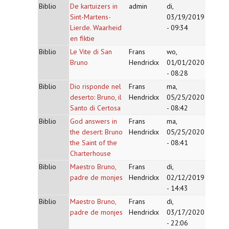
Biblio
De kartuizers in
admin
di,
Sint-Martens-
03/19/2019
Lierde. Waarheid
- 09:34
en fiktie
Biblio
Le Vite di San
Frans
wo,
Bruno
Hendrickx
01/01/2020
- 08:28
Biblio
Dio risponde nel
Frans
ma,
deserto: Bruno, il
Hendrickx
05/25/2020
Santo di Certosa
- 08:42
Biblio
God answers in
Frans
ma,
the desert: Bruno
Hendrickx
05/25/2020
the Saint of the
- 08:41
Charterhouse
Biblio
Maestro Bruno,
Frans
di,
padre de monjes
Hendrickx
02/12/2019
- 14:43
Biblio
Maestro Bruno,
Frans
di,
padre de monjes
Hendrickx
03/17/2020
- 22:06