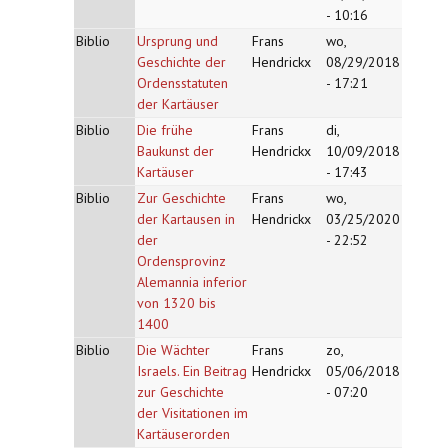
- 10:16
Biblio
Ursprung und
Frans
wo,
Geschichte der
Hendrickx
08/29/2018
Ordensstatuten
- 17:21
der Kartäuser
Biblio
Die frühe
Frans
di,
Baukunst der
Hendrickx
10/09/2018
Kartäuser
- 17:43
Biblio
Zur Geschichte
Frans
wo,
der Kartausen in
Hendrickx
03/25/2020
der
- 22:52
Ordensprovinz
Alemannia inferior
von 1320 bis
1400
Biblio
Die Wächter
Frans
zo,
Israels. Ein Beitrag
Hendrickx
05/06/2018
zur Geschichte
- 07:20
der Visitationen im
Kartäuserorden