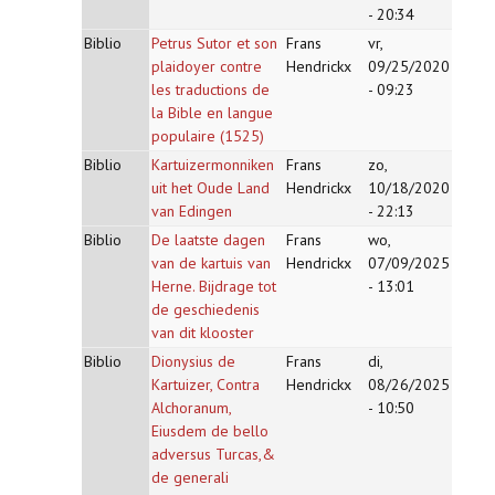
- 20:34
Biblio
Petrus Sutor et son
Frans
vr,
plaidoyer contre
Hendrickx
09/25/2020
les traductions de
- 09:23
la Bible en langue
populaire (1525)
Biblio
Kartuizermonniken
Frans
zo,
uit het Oude Land
Hendrickx
10/18/2020
van Edingen
- 22:13
Biblio
De laatste dagen
Frans
wo,
van de kartuis van
Hendrickx
07/09/2025
Herne. Bijdrage tot
- 13:01
de geschiedenis
van dit klooster
Biblio
Dionysius de
Frans
di,
Kartuizer, Contra
Hendrickx
08/26/2025
Alchoranum,
- 10:50
Eiusdem de bello
adversus Turcas,&
de generali