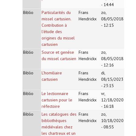
- 14:44
Biblio
Particularités du
Frans
zo,
missel cartusien.
Hendrickx
08/05/2018
Contribution à
- 12:15
l'étude des
origines du missel
cartusien
Biblio
Source et genèse
Frans
zo,
du missel cartusien
Hendrickx
08/05/2018
- 12:16
Biblio
L'homiliaire
Frans
di,
cartusien
Hendrickx
08/15/2023
- 23:15
Biblio
Le lectionnaire
Frans
vr,
cartusien pour le
Hendrickx
12/18/2020
réfectoire
- 16:18
Biblio
Les catalogues des
Frans
zo,
bibliothèques
Hendrickx
10/18/2020
médiévales chez
- 08:55
les chartreux et un