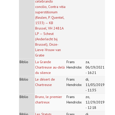
celebrando
concilio, Contra vitia
superstitionum
(Keulen, P. Quentel,
1533) — KB
Brussel, VH 2481A
LP — Scheut
(Anderlecht bij
Brussel), Onze-
Lieve-Vrouw van
Gratie
Biblio
La Grande
Frans
za,
Chartreuse au-delà
Hendrickx
06/19/2021
du silence
- 16:21
Biblio
Le désert de
Frans
di,
Chartreuse
Hendrickx
11/05/2019
- 11:35
Biblio
Bruno, le premier
Frans
zo,
chartreux
Hendrickx
12/29/2019
- 12:18
Biblio
Les Statuts
Frans
di,