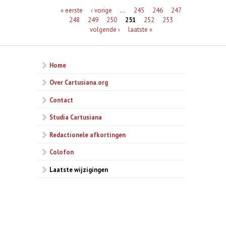
Pagina's
« eerste
‹ vorige
…
245
246
247
248
249
250
251
252
253
volgende ›
laatste »
Home
Over Cartusiana.org
Contact
Studia Cartusiana
Redactionele afkortingen
Colofon
Laatste wijzigingen