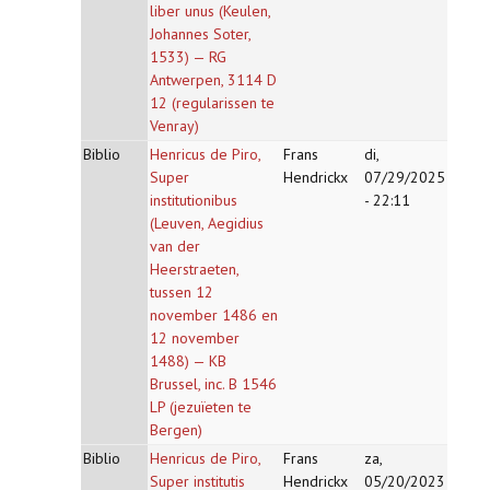
liber unus (Keulen,
Johannes Soter,
1533) — RG
Antwerpen, 3114 D
12 (regularissen te
Venray)
Biblio
Henricus de Piro,
Frans
di,
Super
Hendrickx
07/29/2025
institutionibus
- 22:11
(Leuven, Aegidius
van der
Heerstraeten,
tussen 12
november 1486 en
12 november
1488) — KB
Brussel, inc. B 1546
LP (jezuïeten te
Bergen)
Biblio
Henricus de Piro,
Frans
za,
Super institutis
Hendrickx
05/20/2023