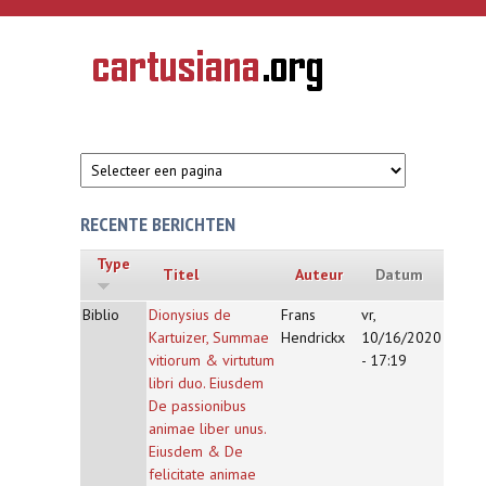
Overslaan en naar de inhoud gaan
CARTUSIANA
Geschiedenis
van de
kartuizerorde
in de
Nederlanden
RECENTE BERICHTEN
Type
Titel
Auteur
Datum
Biblio
Dionysius de
Frans
vr,
Kartuizer, Summae
Hendrickx
10/16/2020
vitiorum & virtutum
- 17:19
libri duo. Eiusdem
De passionibus
animae liber unus.
Eiusdem & De
felicitate animae