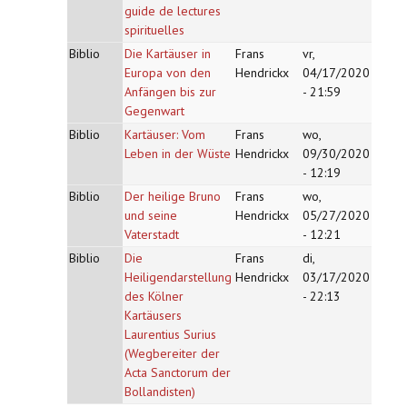
guide de lectures
spirituelles
Biblio
Die Kartäuser in
Frans
vr,
Europa von den
Hendrickx
04/17/2020
Anfängen bis zur
- 21:59
Gegenwart
Biblio
Kartäuser: Vom
Frans
wo,
Leben in der Wüste
Hendrickx
09/30/2020
- 12:19
Biblio
Der heilige Bruno
Frans
wo,
und seine
Hendrickx
05/27/2020
Vaterstadt
- 12:21
Biblio
Die
Frans
di,
Heiligendarstellung
Hendrickx
03/17/2020
des Kölner
- 22:13
Kartäusers
Laurentius Surius
(Wegbereiter der
Acta Sanctorum der
Bollandisten)