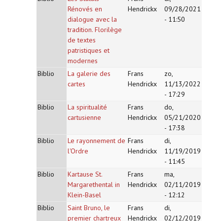
Rénovés en
Hendrickx
09/28/2021
dialogue avec la
- 11:50
tradition. Florilège
de textes
patristiques et
modernes
Biblio
La galerie des
Frans
zo,
cartes
Hendrickx
11/13/2022
- 17:29
Biblio
La spiritualité
Frans
do,
cartusienne
Hendrickx
05/21/2020
- 17:38
Biblio
Le rayonnement de
Frans
di,
l'Ordre
Hendrickx
11/19/2019
- 11:45
Biblio
Kartause St.
Frans
ma,
Margarethental in
Hendrickx
02/11/2019
Klein-Basel
- 12:12
Biblio
Saint Bruno, le
Frans
di,
premier chartreux
Hendrickx
02/12/2019