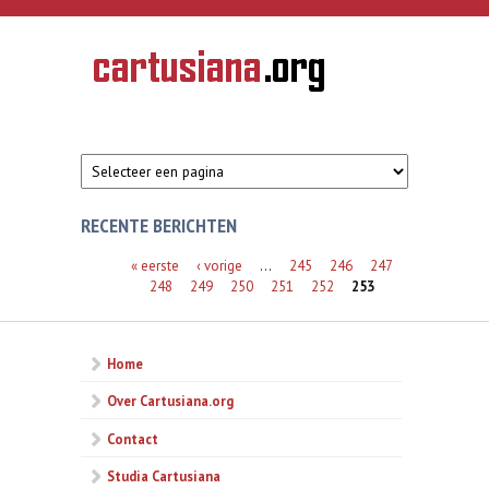
Overslaan en naar de inhoud gaan
CARTUSIANA
Geschiedenis
van de
kartuizerorde
in de
Nederlanden
RECENTE BERICHTEN
Pagina's
« eerste
‹ vorige
…
245
246
247
248
249
250
251
252
253
Home
Over Cartusiana.org
Contact
Studia Cartusiana