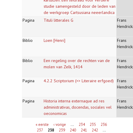
kartuizen. Een leidraad voor verdere
studie samengesteld door de leden van
de werkgroep Cartsusiana neeerlandica
Pagina
Tituli litterales G
Frans
Hendrick
Biblio
Loen [Henri]
Frans
Hendrick
Biblio
Een regeling over de rechten van de
Frans
molen van Zelk, 1414
Hendrick
Pagina
4.2.2 Scriptorium (>> Literaire erfgoed)
Frans
Hendrick
Pagina
Historia interna externaque ad res
Frans
administrativas, docendas, sociales vel
Hendrick
oeconomicas
Pagina's
« eerste
‹ vorige
…
234
235
236
237
238
239
240
241
242
…