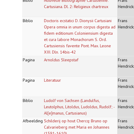
Biblio
Nouvelle Bibliographie Cartusienne.
Frans
Cartusiana. Dl. 2: Religieux chartreux
Hendrick
Biblio
Doctoris ecstatici D. Dionysii Cartusiani
Frans
Opera omnia in unum corpus digesta ad
Hendrick
fidem editionum Coloniensium digesta
et cura labore Monachorum S. Ord.
Cartusiensis favente Pont. Max. Leone
XIII. Dln. 14bis-42
Pagina
Arnoldus Sleepstaf
Frans
Hendrick
Pagina
Literatuur
Frans
Hendrick
Biblio
Ludolf von Sachsen (Landulfus,
Frans
Leutolphus, Litoldus, Ludoldus, Rudolf; -
Hendrick
Al[e]manus, Cartusianus)
Afbeelding
Schilderij op hout Chercq: Bruno op
Frans
Calvarieberg met Maria en Johannes
Hendrick
(1591-1610)