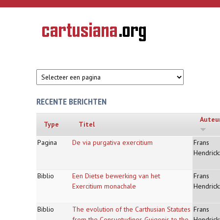
Overslaan en naar de inhoud gaan
CARTUSIANA
Geschiedenis
van de
kartuizerorde
in de
Nederlanden
RECENTE BERICHTEN
Auteu
Type
Titel
Pagina
De via purgativa exercitium
Frans
Hendrick
Biblio
Een Dietse bewerking van het
Frans
Exercitium monachale
Hendrick
Biblio
The evolution of the Carthusian Statutes
Frans
from the Consuetudines Guigonis to the
Hendrick