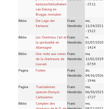
kartuizerbibliotheken
- 23:11
van Danzig en
Brugge, monialen
Biblio
Die Lage der
Frans
wo,
Kartause
Hendrickx
11/24/2021
- 15:22
Biblio
Les Chartreux, l’art et
Frans
vr,
la spiritualité en
Hendrickx
02/07/2020
Allemagne
- 14:24
Biblio
Une visite aux ruines
Frans
ma,
de la chartreuse de
Hendrickx
12/02/2019
Louvain
- 07:59
Pagina
Fontes
Frans
do,
Hendrickx
04/16/2026
- 19:46
Pagina
Translationes
Frans
ma,
operum Dionysii
Hendrickx
06/30/2025
Cartusiensis
- 17:27
Biblio
Comptes des
Frans
wo,
chartreux de N.-D. de
Hendrickx
09/22/2021