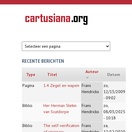
Overslaan en naar de inhoud gaan
CARTUSIANA
Geschiedenis
van de
kartuizerorde
in de
Nederlanden
RECENTE BERICHTEN
Auteur
Type
Titel
Datum
Pagina
1.4 Zegel en wapen
Frans
zo,
Hendrickx
12/13/2009
- 09:02
Biblio
Her Herman Stekin
Frans
zo,
van Scutdorpe
Hendrickx
08/03/2025
- 10:18
Biblio
The self-verification
Frans
za,
of visionary
Hendrickx
12/12/2020