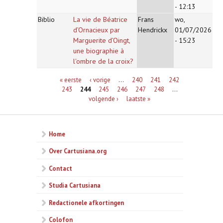
- 12:13
Biblio
La vie de Béatrice
Frans
wo,
d’Ornacieux par
Hendrickx
01/07/2026
Marguerite d’Oingt,
- 15:23
une biographie à
l'ombre de la croix?
Pagina's
« eerste
‹ vorige
…
240
241
242
243
244
245
246
247
248
…
volgende ›
laatste »
Home
Over Cartusiana.org
Contact
Studia Cartusiana
Redactionele afkortingen
Colofon