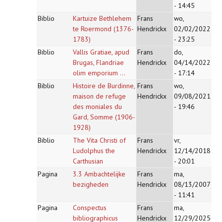
- 14:45
Biblio
Kartuize Bethlehem
Frans
wo,
te Roermond (1376-
Hendrickx
02/02/2022
1783)
- 23:25
Biblio
Vallis Gratiae, apud
Frans
do,
Brugas, Flandriae
Hendrickx
04/14/2022
olim emporium ...
- 17:14
Biblio
Histoire de Burdinne,
Frans
wo,
maison de refuge
Hendrickx
09/08/2021
des moniales du
- 19:46
Gard, Somme (1906-
1928)
Biblio
The Vita Christi of
Frans
vr,
Ludolphus the
Hendrickx
12/14/2018
Carthusian
- 20:01
Pagina
3.3 Ambachtelijke
Frans
ma,
bezigheden
Hendrickx
08/13/2007
- 11:41
Pagina
Conspectus
Frans
ma,
bibliographicus
Hendrickx
12/29/2025