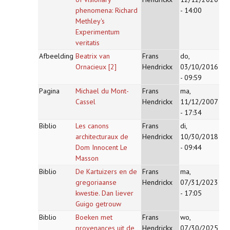
phenomena: Richard
- 14:00
Methley's
Experimentum
veritatis
Afbeelding
Beatrix van
Frans
do,
Ornacieux [2]
Hendrickx
03/10/2016
- 09:59
Pagina
Michael du Mont-
Frans
ma,
Cassel
Hendrickx
11/12/2007
- 17:34
Biblio
Les canons
Frans
di,
architecturaux de
Hendrickx
10/30/2018
Dom Innocent Le
- 09:44
Masson
Biblio
De Kartuizers en de
Frans
ma,
gregoriaanse
Hendrickx
07/31/2023
kwestie. Dan liever
- 17:05
Guigo getrouw
Biblio
Boeken met
Frans
wo,
provenances uit de
Hendrickx
07/30/2025