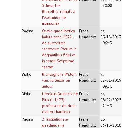
Scheut, lez
- 20:08
Bruxelles, relatifs à
l'exécution de
manuscrits
Pagina
Oratio quodlibetica
Frans
za,
habita anno 1572 ...
Hendrickx
05/18/2013
de auctoritate
- 06:43
sanctorum Patrum in
dogmatibus fidei et
in sensu Scripturae
sacrae
Biblio
Branteghem, Willem
Frans
vr,
van, kartuizer en
Hendrickx
02/01/2019
auteur
- 09:31
Biblio
Henricus Brunonis de
Frans
za,
Piro († 1473),
Hendrickx
08/02/2025
professeur de droit
- 21:43
civil et chartreux
Pagina
2. Institutionele
Frans
do,
geschiedenis
Hendrickx
03/15/2018