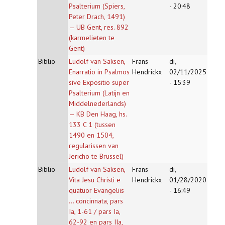
Psalterium (Spiers,
- 20:48
Peter Drach, 1491)
— UB Gent, res. 892
(karmelieten te
Gent)
Biblio
Ludolf van Saksen,
Frans
di,
Enarratio in Psalmos
Hendrickx
02/11/2025
sive Expositio super
- 15:39
Psalterium (Latijn en
Middelnederlands)
— KB Den Haag, hs.
133 C 1 (tussen
1490 en 1504,
regularissen van
Jericho te Brussel)
Biblio
Ludolf van Saksen,
Frans
di,
Vita Jesu Christi e
Hendrickx
01/28/2020
quatuor Evangeliis
- 16:49
... concinnata, pars
Ia, 1-61 / pars Ia,
62-92 en pars IIa,