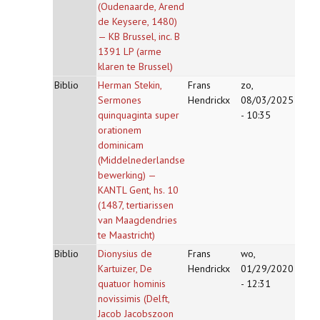
(Oudenaarde, Arend
de Keysere, 1480)
— KB Brussel, inc. B
1391 LP (arme
klaren te Brussel)
Biblio
Herman Stekin,
Frans
zo,
Sermones
Hendrickx
08/03/2025
quinquaginta super
- 10:35
orationem
dominicam
(Middelnederlandse
bewerking) —
KANTL Gent, hs. 10
(1487, tertiarissen
van Maagdendries
te Maastricht)
Biblio
Dionysius de
Frans
wo,
Kartuizer, De
Hendrickx
01/29/2020
quatuor hominis
- 12:31
novissimis (Delft,
Jacob Jacobszoon