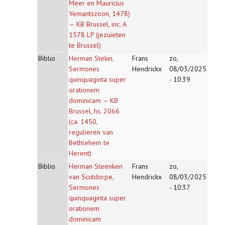
Meer en Mauricius
Yemantszoon, 1478)
— KB Brussel, inc. A
1578 LP (jezuïeten
te Brussel)
Biblio
Herman Stekin,
Frans
zo,
Sermones
Hendrickx
08/03/2025
quinquaginta super
- 10:39
orationem
dominicam — KB
Brussel, hs. 2066
(ca. 1450,
regulieren van
Bethlehem te
Herent)
Biblio
Herman Steenken
Frans
zo,
van Scutdorpe,
Hendrickx
08/03/2025
Sermones
- 10:37
quinquaginta super
orationem
dominicam