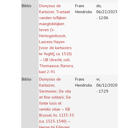
Biblio
Dionysius de
Frans
do,
Kartuizer, Tractaet
Hendrickx
06/22/2023
vanden loflijken
- 12:06
maeghdelijken
leven ('s-
Hertogenbosch,
Laurens Hayen
[voor de kartuizers
te Vught], ca. 1510)
— UB Utrecht, coll.
Thomaasse, Rariora,
kast 2-91
Biblio
Dionysius de
Frans
vr,
Kartuizer,
Hendrickx
06/12/2020
Sermones; De vita
- 17:29
et fine solitarii; De
fonte lucis et
semitis vitae — KB
Brussel, hs. 1133-35
(ca. 1525-1540) —
Herne bij Edingen,