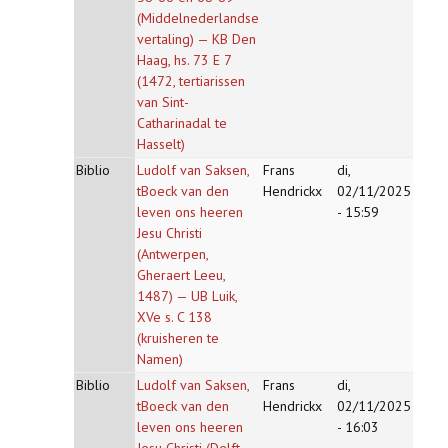
(Middelnederlandse
vertaling) — KB Den
Haag, hs. 73 E 7
(1472, tertiarissen
van Sint-
Catharinadal te
Hasselt)
Biblio
Ludolf van Saksen,
Frans
di,
tBoeck van den
Hendrickx
02/11/2025
leven ons heeren
- 15:59
Jesu Christi
(Antwerpen,
Gheraert Leeu,
1487) — UB Luik,
XVe s. C 138
(kruisheren te
Namen)
Biblio
Ludolf van Saksen,
Frans
di,
tBoeck van den
Hendrickx
02/11/2025
leven ons heeren
- 16:03