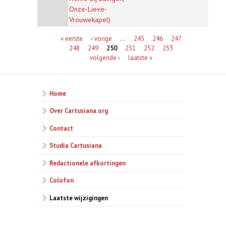
Onze-Lieve-
Vrouwekapel)
Pagina's
« eerste
‹ vorige
…
245
246
247
248
249
250
251
252
253
volgende ›
laatste »
Home
Over Cartusiana.org
Contact
Studia Cartusiana
Redactionele afkortingen
Colofon
Laatste wijzigingen