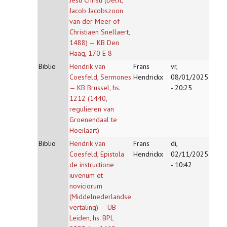
Jesu Christi (Delft,
Jacob Jacobszoon
van der Meer of
Christiaen Snellaert,
1488) — KB Den
Haag, 170 E 8
Biblio
Hendrik van
Frans
vr,
Coesfeld, Sermones
Hendrickx
08/01/2025
— KB Brussel, hs.
- 20:25
1212 (1440,
regulieren van
Groenendaal te
Hoeilaart)
Biblio
Hendrik van
Frans
di,
Coesfeld, Epistola
Hendrickx
02/11/2025
de instructione
- 10:42
iuvenum et
noviciorum
(Middelnederlandse
vertaling) — UB
Leiden, hs. BPL