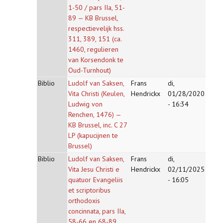
1-50 / pars IIa, 51-
89 — KB Brussel,
respectievelijk hss.
311, 389, 151 (ca.
1460, regulieren
van Korsendonk te
Oud-Turnhout)
Biblio
Ludolf van Saksen,
Frans
di,
Vita Christi (Keulen,
Hendrickx
01/28/2020
Ludwig von
- 16:34
Renchen, 1476) —
KB Brussel, inc. C 27
LP (kapucijnen te
Brussel)
Biblio
Ludolf van Saksen,
Frans
di,
Vita Jesu Christi e
Hendrickx
02/11/2025
quatuor Evangeliis
- 16:05
et scriptoribus
orthodoxis
concinnata, pars IIa,
58-66 en 68-89