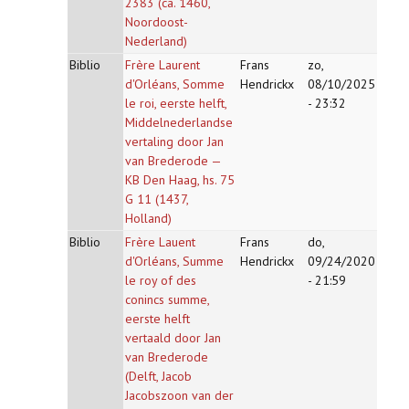
2383 (ca. 1460,
Noordoost-
Nederland)
Biblio
Frère Laurent
Frans
zo,
d'Orléans, Somme
Hendrickx
08/10/2025
le roi, eerste helft,
- 23:32
Middelnederlandse
vertaling door Jan
van Brederode —
KB Den Haag, hs. 75
G 11 (1437,
Holland)
Biblio
Frère Lauent
Frans
do,
d'Orléans, Summe
Hendrickx
09/24/2020
le roy of des
- 21:59
conincs summe,
eerste helft
vertaald door Jan
van Brederode
(Delft, Jacob
Jacobszoon van der