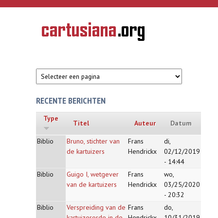
Overslaan en naar de inhoud gaan
CARTUSIANA
Geschiedenis
van de
kartuizerorde
in de
Nederlanden
RECENTE BERICHTEN
Type
Titel
Auteur
Datum
Biblio
Bruno, stichter van
Frans
di,
de kartuizers
Hendrickx
02/12/2019
- 14:44
Biblio
Guigo I, wetgever
Frans
wo,
van de kartuizers
Hendrickx
03/25/2020
- 20:32
Biblio
Verspreiding van de
Frans
do,
kartuizerorde in de
Hendrickx
10/31/2019