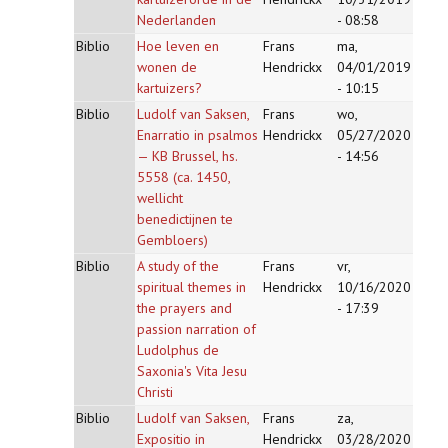
Nederlanden
- 08:58
Biblio
Hoe leven en
Frans
ma,
wonen de
Hendrickx
04/01/2019
kartuizers?
- 10:15
Biblio
Ludolf van Saksen,
Frans
wo,
Enarratio in psalmos
Hendrickx
05/27/2020
— KB Brussel, hs.
- 14:56
5558 (ca. 1450,
wellicht
benedictijnen te
Gembloers)
Biblio
A study of the
Frans
vr,
spiritual themes in
Hendrickx
10/16/2020
the prayers and
- 17:39
passion narration of
Ludolphus de
Saxonia's Vita Jesu
Christi
Biblio
Ludolf van Saksen,
Frans
za,
Expositio in
Hendrickx
03/28/2020