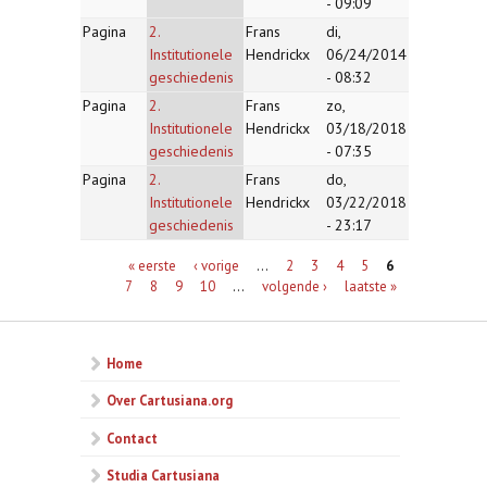
- 09:09
Pagina
2.
Frans
di,
Institutionele
Hendrickx
06/24/2014
geschiedenis
- 08:32
Pagina
2.
Frans
zo,
Institutionele
Hendrickx
03/18/2018
geschiedenis
- 07:35
Pagina
2.
Frans
do,
Institutionele
Hendrickx
03/22/2018
geschiedenis
- 23:17
Pagina's
« eerste
‹ vorige
…
2
3
4
5
6
7
8
9
10
…
volgende ›
laatste »
Home
Over Cartusiana.org
Contact
Studia Cartusiana