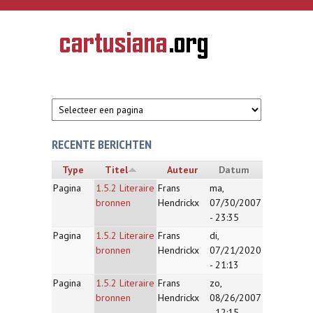
Overslaan en naar de inhoud gaan
CARTUSIANA
Geschiedenis
van de
kartuizerorde
in de
Nederlanden
RECENTE BERICHTEN
Type
Titel
Auteur
Datum
Pagina
1.5.2 Literaire
Frans
ma,
bronnen
Hendrickx
07/30/2007
- 23:35
Pagina
1.5.2 Literaire
Frans
di,
bronnen
Hendrickx
07/21/2020
- 21:13
Pagina
1.5.2 Literaire
Frans
zo,
bronnen
Hendrickx
08/26/2007
- 12:15