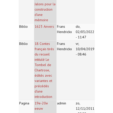
Jalons pour la
construction
d'une
mémoire
Biblio
1623 Anvers
Frans
do,
Hendrickx
02/03/2022
- 11:47
Biblio
18 Contes
Frans
vr,
français tirés
Hendrickx
10/04/2019
du recueil
- 08:46
intitulé Le
Tombel de
Chartrose,
édités avec
variantes et
précédés
d’une
introduction
Pagina
19e-20e
admin
zo,
eeuw
12/11/2011