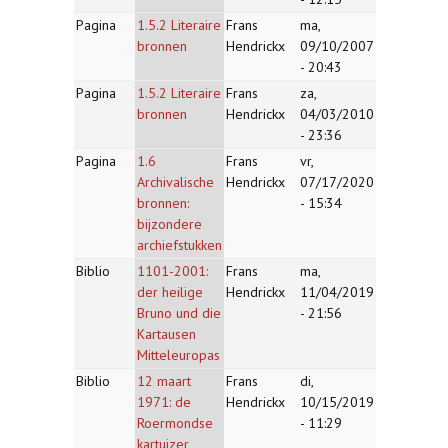
Pagina
1.5.2 Literaire
Frans
ma,
bronnen
Hendrickx
09/10/2007
- 20:43
Pagina
1.5.2 Literaire
Frans
za,
bronnen
Hendrickx
04/03/2010
- 23:36
Pagina
1.6
Frans
vr,
Archivalische
Hendrickx
07/17/2020
bronnen:
- 15:34
bijzondere
archiefstukken
Biblio
1101-2001:
Frans
ma,
der heilige
Hendrickx
11/04/2019
Bruno und die
- 21:56
Kartausen
Mitteleuropas
Biblio
12 maart
Frans
di,
1971: de
Hendrickx
10/15/2019
Roermondse
- 11:29
kartuizer