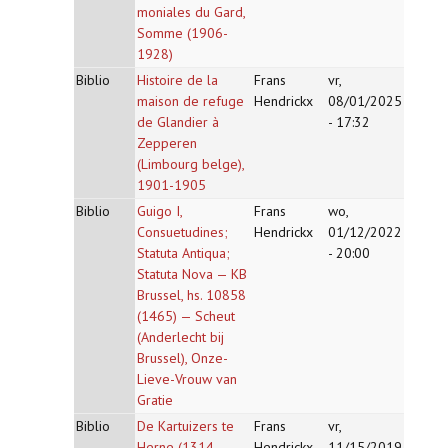
moniales du Gard,
Somme (1906-
1928)
Biblio
Histoire de la
Frans
vr,
maison de refuge
Hendrickx
08/01/2025
de Glandier à
- 17:32
Zepperen
(Limbourg belge),
1901-1905
Biblio
Guigo I,
Frans
wo,
Consuetudines;
Hendrickx
01/12/2022
Statuta Antiqua;
- 20:00
Statuta Nova — KB
Brussel, hs. 10858
(1465) — Scheut
(Anderlecht bij
Brussel), Onze-
Lieve-Vrouw van
Gratie
Biblio
De Kartuizers te
Frans
vr,
Herne (1314-
Hendrickx
11/15/2019