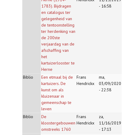
1783). Bijdragen
- 16:58
en catalogus ter
gelegenheid van
de tentoonstelling
ter herdenking van
de 200ste
verjaardag van de
afschaffing van
het
kartuizerlooster te
Herne
Biblio
Een etmaal bij de
Frans
ma,
kartuizers. De
Hendrickx
03/09/2020
kunst om als
- 22:38
kluizenaar in
gemeenschap te
leven
Biblio
De
Frans
za,
kloostergebouwen
Hendrickx
11/16/2019
omstreeks 1760
- 17:13