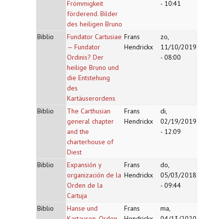
Frömmigkeit
- 10:41
förderend. Bilder
des heiligen Bruno
Biblio
Fundator Cartusiae
Frans
zo,
— Fundator
Hendrickx
11/10/2019
Ordinis? Der
- 08:00
heilige Bruno und
die Entstehung
des
Kartäuserordens
Biblio
The Carthusian
Frans
di,
general chapter
Hendrickx
02/19/2019
and the
- 12:09
charterhouse of
Diest
Biblio
Expansión y
Frans
do,
organización de la
Hendrickx
05/03/2018
Orden de la
- 09:44
Cartuja
Biblio
Hanse und
Frans
ma,
Kartausen. Orden
Hendrickx
04/13/2020