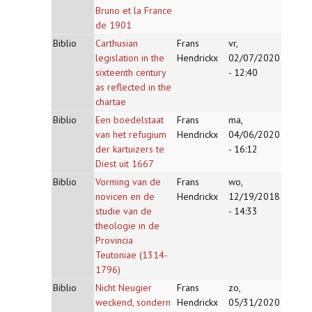
Bruno et la France
de 1901
Biblio
Carthusian
Frans
vr,
legislation in the
Hendrickx
02/07/2020
sixteenth century
- 12:40
as reflected in the
chartae
Biblio
Een boedelstaat
Frans
ma,
van het refugium
Hendrickx
04/06/2020
der kartuizers te
- 16:12
Diest uit 1667
Biblio
Vorming van de
Frans
wo,
novicen en de
Hendrickx
12/19/2018
studie van de
- 14:33
theologie in de
Provincia
Teutoniae (1314-
1796)
Biblio
Nicht Neugier
Frans
zo,
weckend, sondern
Hendrickx
05/31/2020