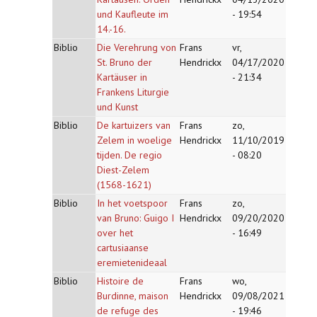
und Kaufleute im
- 19:54
14.-16.
Biblio
Die Verehrung von
Frans
vr,
St. Bruno der
Hendrickx
04/17/2020
Kartäuser in
- 21:34
Frankens Liturgie
und Kunst
Biblio
De kartuizers van
Frans
zo,
Zelem in woelige
Hendrickx
11/10/2019
tijden. De regio
- 08:20
Diest-Zelem
(1568-1621)
Biblio
In het voetspoor
Frans
zo,
van Bruno: Guigo I
Hendrickx
09/20/2020
over het
- 16:49
cartusiaanse
eremietenideaal
Biblio
Histoire de
Frans
wo,
Burdinne, maison
Hendrickx
09/08/2021
de refuge des
- 19:46