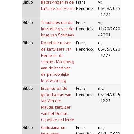
Biblio
Begravingen in de
Frans
vr,
kartuize van Herne
Hendrickx
06/09/2023
- 17:24
Biblio
Tribulaties om de
Frans
vr,
herstelling van de
Hendrickx
11/20/2020
brug van Schibeek
- 20:01
Biblio
De relatie tussen
Frans
di,
de kartuizers van
Hendrickx
05/05/2020
Herne en de
- 17:22
familie d'Arenberg
aan de hand van
de persoonlijke
briefwisseling
Biblio
Erasmus en de
Frans
ma,
geloofscrisis van
Hendrickx
08/04/2025
Jan Van der
- 12:23
Maude, kartuizer
van het Domus
Capellae te Herne
Biblio
Cartusiana: un
Frans
ma,
instrument
Hendrickx
01/31/2022