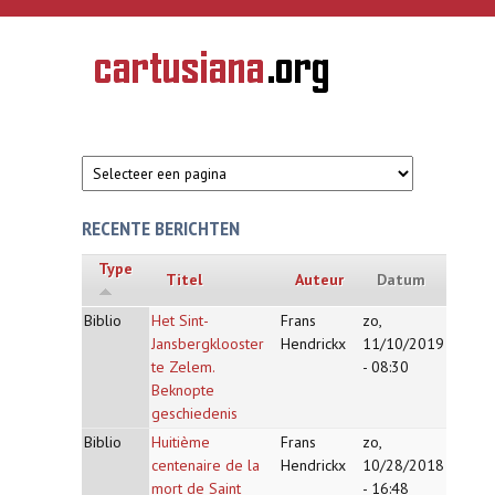
Overslaan en naar de inhoud gaan
CARTUSIANA
Geschiedenis
van de
kartuizerorde
in de
Nederlanden
RECENTE BERICHTEN
Type
Titel
Auteur
Datum
Biblio
Het Sint-
Frans
zo,
Jansbergklooster
Hendrickx
11/10/2019
te Zelem.
- 08:30
Beknopte
geschiedenis
Biblio
Huitième
Frans
zo,
centenaire de la
Hendrickx
10/28/2018
mort de Saint
- 16:48