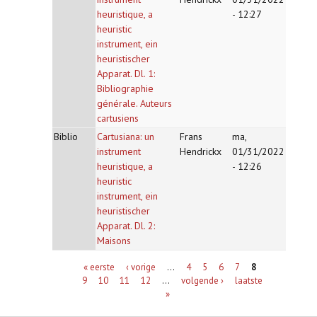
heuristique, a
- 12:27
heuristic
instrument, ein
heuristischer
Apparat. Dl. 1:
Bibliographie
générale. Auteurs
cartusiens
Biblio
Cartusiana: un
Frans
ma,
instrument
Hendrickx
01/31/2022
heuristique, a
- 12:26
heuristic
instrument, ein
heuristischer
Apparat. Dl. 2:
Maisons
Pagina's
« eerste
‹ vorige
…
4
5
6
7
8
9
10
11
12
…
volgende ›
laatste
»