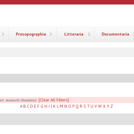
ANA
Prosopographia
Litteraria
Documentaria
[Clear All Filters]
art. monachi (fundatio)
A
B
C
D
E
F
G
H
I
J
K
L
M
N
O
P
Q
R
S
T
U
V
W
X
Y
Z