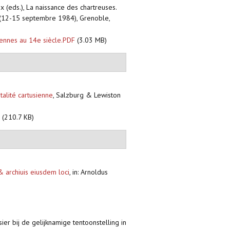
x (eds.), La naissance des chartreuses.
e (12-15 septembre 1984), Grenoble,
ennes au 14e siècle.PDF
(3.03 MB)
alité cartusienne
,
Salzburg & Lewiston
F
(210.7 KB)
 & archiuis eiusdem loci
,
in: Arnoldus
er bij de gelijknamige tentoonstelling in