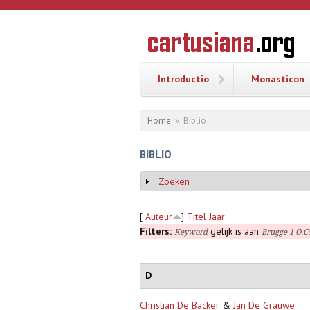
Overslaan en naar de inhoud gaan
CARTUSI
Geschiedenis
van de
kartuizerorde
in de
Nederlanden
Introductio
Monasticon
U bent hier
Home
»
Biblio
BIBLIO
Zoeken
Weergeven
[
Auteur
]
Titel
Jaar
Filters:
gelijk is aan
Keyword
Brugge 1 O.C
D
Christian De Backer
&
Jan De Grauwe