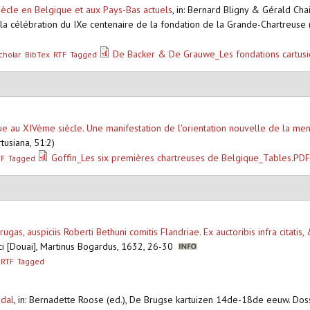
iècle en Belgique et aux Pays-Bas actuels
,
in: Bernard Bligny & Gérald Chai
r la célébration du IXe centenaire de la fondation de la Grande-Chartreus
De Backer & De Grauwe_Les fondations cartusi
cholar
BibTex
RTF
Tagged
e au XIVème siècle. Une manifestation de l'orientation nouvelle de la ment
rtusiana, 51:2)
Goffin_Les six premières chartreuses de Belgique_Tables.PD
TF
Tagged
gas, auspiciis Roberti Bethuni comitis Flandriae. Ex auctoribis infra citatis,
aci [Douai], Martinus Bogardus, 1632, 26-30
RTF
Tagged
edal
,
in: Bernadette Roose (ed.), De Brugse kartuizen 14de-18de eeuw. Dossi