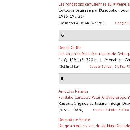
Les fondations cartusiennes au XIVème s
Colloque organisé par l'Association pou
1986, 195-214
[De Backer & De Grauwe 1986]
Google S
G
Benoît Goffin
Les six premières chartreuses de Belgiqu
(N.Y.), 1991, (2)-220 p., ill. (= Analecta Ca
[Goffin 1991a]
Google Scholar
BibTex
R
R
Arnoldus Raissius
Fundatio Cartusiae Vallis-Gratiae prope Bru
Raissius, Origines Cartusiarum Belgii, Du
[Raissius 1632d]
Google Scholar
BibTex
Bernadette Roose
De geschiedenis van de stichting Genad