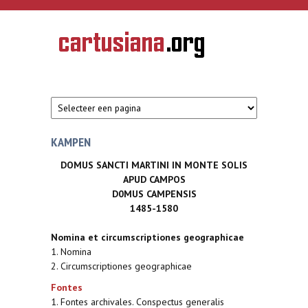
Overslaan en naar de inhoud gaan
CARTUSIANA
Geschiedenis
van de
kartuizerorde
in de
Nederlanden
KAMPEN
DOMUS SANCTI MARTINI IN MONTE SOLIS
APUD CAMPOS
D0MUS CAMPENSIS
1485-1580
Nomina et circumscriptiones geographicae
1. Nomina
2. Circumscriptiones geographicae
Fontes
1. Fontes archivales. Conspectus generalis