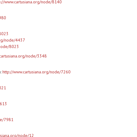
p://www.cartusiana.org/node/8140
7980
/8023
org/node/4437
/node/8023
.cartusiana.org/node/3348
):
http://www.cartusiana.org/node/7260
8021
1613
de/7981
usiana.org/node/12