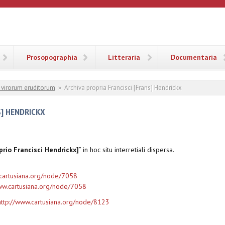
ANA
Prosopographia
Litteraria
Documentaria
a virorum eruditorum
»
Archiva propria Francisci [Frans] Hendrickx
S] HENDRICKX
prio Francisci Hendrickx]
” in hoc situ interretiali dispersa.
.cartusiana.org/node/7058
ww.cartusiana.org/node/7058
http://www.cartusiana.org/node/8123