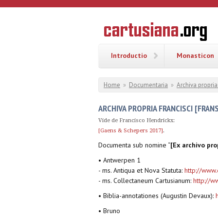
Overslaan en naar de inhoud gaan
CARTUSI
Geschiedenis
van de
kartuizerorde
in de
Nederlanden
Introductio
Monasticon
U bent hier
Home
»
Documentaria
»
Archiva propri
ARCHIVA PROPRIA FRANCISCI [FRAN
Vide de Francisco Hendrickx:
.
[Gaens & Schepers 2017]
Documenta sub nomine “
[Ex archivo pro
• Antwerpen 1
- ms. Antiqua et Nova Statuta:
http://www
- ms. Collectaneum Cartusianum:
http://w
• Biblia-annotationes (Augustin Devaux):
• Bruno