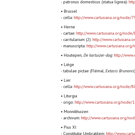
- patronus domesticus (statua lignea):
htt
• Brussel
- cella:
http://www.cartusiana.org/node/
• Herne
- cartae:
http://www.cartusiana.org/node
- carrtularium (2):
http://www.cartusiana.
- manuscripta:
http://www.cartusiana.org
• Houtepen,
De kartuizer-dag
:
http://www
• Liège
- tabulae pictae (Flémal,
Extasis Brunonis
• Lier
- cella:
http://www.cartusiana.org/node/
• Liturgia
- origo:
http://www.cartusiana.org/node/
• Monnikhuizen
- archivum:
http://www.cartusiana.org/no
• Pius XI
- Constitutie Umbratilem:
http://www.cart