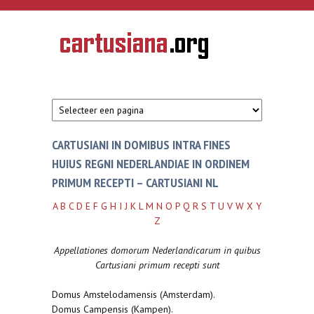
Overslaan en naar de inhoud gaan
CARTUSIANA
Geschiedenis
van de
kartuizerorde
in de
Nederlanden
CARTUSIANI IN DOMIBUS INTRA FINES
HUIUS REGNI NEDERLANDIAE IN ORDINEM
PRIMUM RECEPTI – CARTUSIANI NL
A
B
C
D
E
F
G
H
I
J
K
L
M
N
O
P
Q
R
S
T
U
V
W
X
Y
Z
Appellationes domorum Nederlandicarum in quibus
Cartusiani primum recepti sunt
Domus Amstelodamensis (Amsterdam).
Domus Campensis (Kampen).