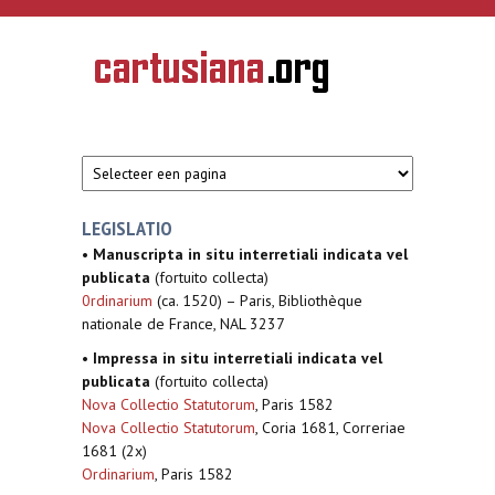
Overslaan en naar de inhoud gaan
CARTUSIANA
Geschiedenis
van de
kartuizerorde
in de
Nederlanden
LEGISLATIO
•
Manuscripta in situ interretiali indicata vel
publicata
(fortuito collecta)
0rdinarium
(ca. 1520) – Paris, Bibliothèque
nationale de France, NAL 3237
•
Impressa in situ interretiali indicata vel
publicata
(fortuito collecta)
Nova Collectio Statutorum
, Paris 1582
Nova Collectio Statutorum
, Coria 1681, Correriae
1681 (2x)
Ordinarium
, Paris 1582