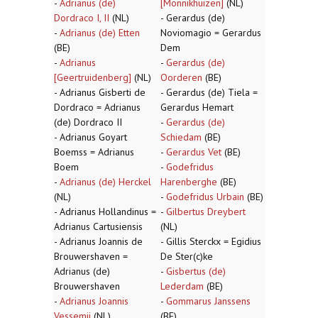
-
Adrianus (de)
[Monnikhuizen]
(NL)
Dordraco I, II
(NL)
- Gerardus (de)
-
Adrianus (de) Etten
Noviomagio = Gerardus
(BE)
Dem
-
Adrianus
-
Gerardus (de)
[Geertruidenberg]
(NL)
Oorderen
(BE)
- Adrianus Gisberti de
- Gerardus (de) Tiela =
Dordraco = Adrianus
Gerardus Hemart
(de) Dordraco II
-
Gerardus (de)
- Adrianus Goyart
Schiedam
(BE)
Boemss = Adrianus
-
Gerardus Vet
(BE)
Boem
-
Godefridus
-
Adrianus (de) Herckel
Harenberghe
(BE)
(NL)
-
Godefridus Urbain
(BE)
- Adrianus Hollandinus =
-
Gilbertus Dreybert
Adrianus Cartusiensis
(NL)
- Adrianus Joannis de
- Gillis Sterckx = Egidius
Brouwershaven =
De Ster(c)ke
Adrianus (de)
-
Gisbertus (de)
Brouwershaven
Lederdam
(BE)
-
Adrianus Joannis
-
Gommarus Janssens
Vessemii
(NL)
(BE)