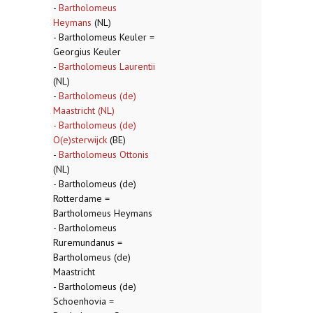
-
Bartholomeus
Heymans
(NL)
- Bartholomeus Keuler =
Georgius Keuler
-
Bartholomeus Laurentii
(NL)
-
Bartholomeus (de)
Maastricht (NL)
-
Bartholomeus (de)
O(e)sterwijck
(BE)
-
Bartholomeus Ottonis
(NL)
- Bartholomeus (de)
Rotterdame =
Bartholomeus Heymans
- Bartholomeus
Ruremundanus =
Bartholomeus (de)
Maastricht
- Bartholomeus (de)
Schoenhovia =