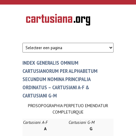
Overslaan en naar de inhoud gaan
CARTUSIANA
Geschiedenis
van de
kartuizerorde
in de
Nederlanden
INDEX GENERALIS OMNIUM
CARTUSIANORUM PER ALPHABETUM
SECUNDUM NOMINA PRINCIPALIA
ORDINATUS – CARTUSIANI A-F &
CARTUSIANI G-M
PROSOPOGRAPHIA PERPETUO EMENDATUR
COMPLETURQUE
Cartusiani A-F
Cartusiani G-M
A
G