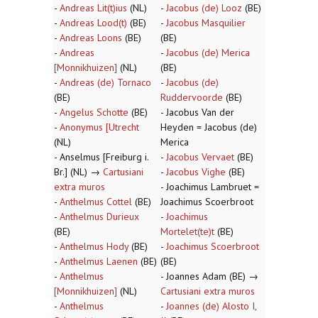
-
Andreas Lit(t)ius
(NL)
-
Jacobus (de) Looz
(BE)
-
Andreas Lood(t)
(BE)
-
Jacobus Masquilier
-
Andreas Loons
(BE)
(BE)
-
Andreas
-
Jacobus (de) Merica
[Monnikhuizen]
(NL)
(BE)
-
Andreas (de) Tornaco
-
Jacobus (de)
(BE)
Ruddervoorde
(BE)
-
Angelus Schotte
(BE)
- Jacobus Van der
-
Anonymus [Utrecht
Heyden = Jacobus (de)
(NL)
Merica
- Anselmus [Freiburg i.
-
Jacobus Vervaet
(BE)
Br.] (NL) →
Cartusiani
-
Jacobus Vighe
(BE)
extra muros
- Joachimus Lambruet =
-
Anthelmus Cottel
(BE)
Joachimus Scoerbroot
-
Anthelmus Durieux
-
Joachimus
(BE)
Mortelet(te)t
(BE)
-
Anthelmus Hody
(BE)
-
Joachimus Scoerbroot
-
Anthelmus Laenen
(BE)
(BE)
-
Anthelmus
- Joannes Adam (BE) →
[Monnikhuizen]
(NL)
Cartusiani extra muros
-
Anthelmus
-
Joannes (de) Alosto I,