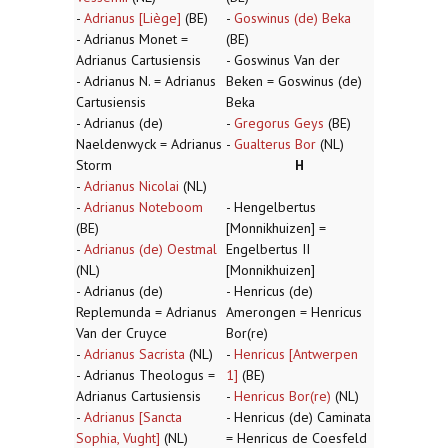
-
Adrianus [Liège]
(BE)
-
Goswinus (de) Beka
- Adrianus Monet =
(BE)
Adrianus Cartusiensis
- Goswinus Van der
- Adrianus N. = Adrianus
Beken = Goswinus (de)
Cartusiensis
Beka
- Adrianus (de)
-
Gregorus Geys
(BE)
Naeldenwyck = Adrianus
-
Gualterus Bor
(NL)
Storm
H
-
Adrianus Nicolai
(NL)
-
Adrianus Noteboom
- Hengelbertus
(BE)
[Monnikhuizen] =
-
Adrianus (de) Oestmal
Engelbertus II
(NL)
[Monnikhuizen]
- Adrianus (de)
- Henricus (de)
Replemunda = Adrianus
Amerongen = Henricus
Van der Cruyce
Bor(re)
-
Adrianus Sacrista
(NL)
-
Henricus [Antwerpen
- Adrianus Theologus =
1]
(BE)
Adrianus Cartusiensis
-
Henricus Bor(re)
(NL)
-
Adrianus [Sancta
- Henricus (de) Caminata
Sophia, Vught]
(NL)
= Henricus de Coesfeld