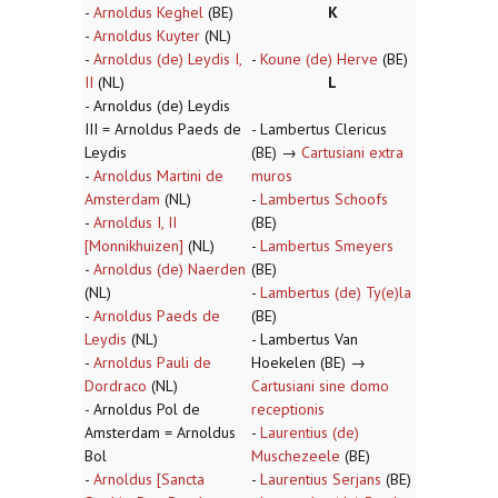
-
Arnoldus Keghel
(BE)
K
-
Arnoldus Kuyter
(NL)
-
Arnoldus (de) Leydis I,
-
Koune (de) Herve
(BE)
II
(NL)
L
- Arnoldus (de) Leydis
III = Arnoldus Paeds de
- Lambertus Clericus
Leydis
(BE) →
Cartusiani extra
-
Arnoldus Martini de
muros
Amsterdam
(NL)
-
Lambertus Schoofs
-
Arnoldus I, II
(BE)
[Monnikhuizen]
(NL)
-
Lambertus Smeyers
-
Arnoldus (de) Naerden
(BE)
(NL)
-
Lambertus (de) Ty(e)la
-
Arnoldus Paeds de
(BE)
Leydis
(NL)
- Lambertus Van
-
Arnoldus Pauli de
Hoekelen (BE) →
Dordraco
(NL)
Cartusiani sine domo
- Arnoldus Pol de
receptionis
Amsterdam = Arnoldus
-
Laurentius (de)
Bol
Muschezeele
(BE)
-
Arnoldus [Sancta
-
Laurentius Serjans
(BE)