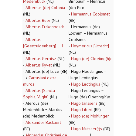
Medemblick
(NL)
Birnbaum = Henricus
-
Albernus (de) Colonia
(de) Piro
(NL)
-
Hermannus Coolsmet
-
Albertus Buer
(NL)
(BE)
-
Albertus Erckenbosch
- Hermannus (de)
(NL)
Lochem = Hermannus
-
Albertus
Coolsmet
[Geertruidenberg] I, II
-
Heymericus [Utrecht]
(NL)
(NL)
-
Albertus Gerritsz
(NL)
-
Hugo (de) Cloeting(h)e
-
Albertus Kyvet
(NL)
(NL)
- Albertus (de) Loze (BE)
- Hugo Hoectingius =
→
Cartusiani extra
Hugo Leotingius
muros
-
Hugo Leotingius
(NL)
-
Albertus [Sancta
- Hugo Leotingius =
Sophia, Vught]
(NL)
Hugo (de) Cloeting(h)e
- Alerdus (de)
-
Hugo Janssens
(BE)
Medenblick = Alardus
-
Hugo Libert
(BE)
(de) Medemblick
-
Hugo (de) Mohlingen
-
Alexander Backaert
(BE)
(BE)
-
Hugo Mutsaer(t)s
(BE)
-
Alphardus Christiani de
I