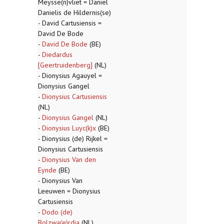
Meysse(n)vliet = Daniel
Danielis de Hildernis(se)
- David Cartusiensis =
David De Bode
-
David De Bode
(BE)
-
Diedardus
[Geertruidenberg]
(NL)
- Dionysius Agauyel =
Dionysius Gangel
-
Dionysius Cartusiensis
(NL)
-
Dionysius Gangel
(NL)
-
Dionysius Luyc(k)x
(BE)
- Dionysius (de) Rijkel =
Dionysius Cartusiensis
-
Dionysius Van den
Eynde
(BE)
- Dionysius Van
Leeuwen = Dionysius
Cartusiensis
-
Dodo (de)
Bolzwa(e)rdia
(NL)