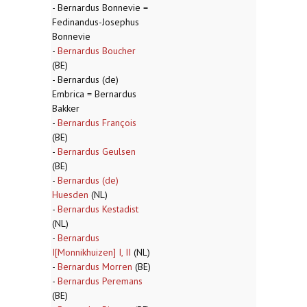
- Bernardus Bonnevie =
Fedinandus-Josephus
Bonnevie
-
Bernardus Boucher
(BE)
- Bernardus (de)
Embrica = Bernardus
Bakker
-
Bernardus François
(BE)
-
Bernardus Geulsen
(BE)
-
Bernardus (de)
Huesden
(NL)
-
Bernardus Kestadist
(NL)
-
Bernardus
I[Monnikhuizen] I, II
(NL)
-
Bernardus Morren
(BE)
-
Bernardus Peremans
(BE)