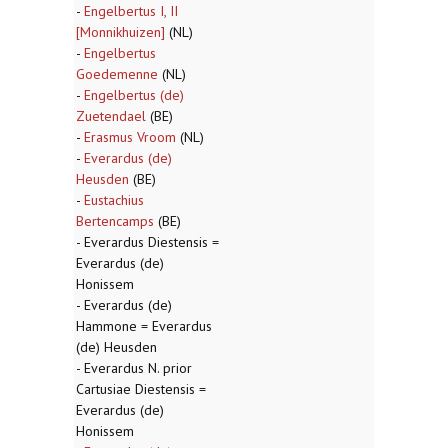
-
Engelbertus I, II
[Monnikhuizen]
(NL)
-
Engelbertus
Goedemenne
(NL)
-
Engelbertus (de)
Zuetendael
(BE)
-
Erasmus Vroom
(NL)
-
Everardus (de)
Heusden
(BE)
-
Eustachius
Bertencamps
(BE)
- Everardus Diestensis =
Everardus (de)
Honissem
- Everardus (de)
Hammone = Everardus
(de) Heusden
- Everardus N. prior
Cartusiae Diestensis =
Everardus (de)
Honissem