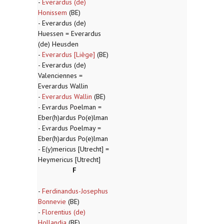
-
Everardus (de)
Honissem
(BE)
- Everardus (de)
Huessen = Everardus
(de) Heusden
-
Everardus [Liège]
(BE)
- Everardus (de)
Valenciennes =
Everardus Wallin
-
Everardus Wallin
(BE)
- Evrardus Poelman =
Eber(h)ardus Po(e)lman
- Evrardus Poelmay =
Eber(h)ardus Po(e)lman
- E(y)mericus [Utrecht] =
Heymericus [Utrecht]
F
-
Ferdinandus-Josephus
Bonnevie
(BE)
-
Florentius (de)
Hollandia
(BE)