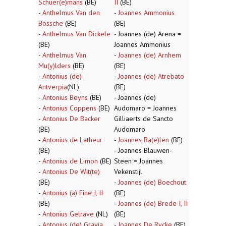
Schuer(e)mans
(BE)
II
(BE)
-
Anthelmus Van den
-
Joannes Ammonius
Bossche
(BE)
(BE)
-
Anthelmus Van Dickele
- Joannes (de) Arena =
(BE)
Joannes Ammonius
-
Anthelmus Van
-
Joannes (de) Arnhem
Mu(y)lders
(BE)
(BE)
-
Antonius (de)
-
Joannes (de) Atrebato
Antverpia
(NL)
(BE)
-
Antonius Beyns
(BE)
- Joannes (de)
-
Antonius Coppens
(BE)
Audomaro = Joannes
-
Antonius De Backer
Gilliaerts de Sancto
(BE)
Audomaro
-
Antonius de Latheur
-
Joannes Ba(e)len
(BE)
(BE)
- Joannes Blauwen-
-
Antonius de Limon
(BE)
Steen = Joannes
-
Antonius De Wit(te)
Vekenstijl
(BE)
-
Joannes (de) Boechout
-
Antonius (a) Fine I, II
(BE)
(BE)
-
Joannes (de) Brede I, II
-
Antonius Gelrave
(NL)
(BE)
-
Antonius (de) Gravia
-
Joannes De Rycke
(BE)