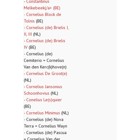
-
Constantinus
Melkebeek(/a> (BE)
-
Cornelius Block de
Tolnis
(BE)
-
Cornelius (de) Brielis I,
II, III
(NL)
-
Cornelius (de) Brielis
IV
(BE)
- Cornelius (de)
Cemiterio = Cornelius
Van den Kerc(k)hove(n)
-
Cornelius De Groot(e)
(NL)
-
Cornelius Jansonius
Schoonhovius
(NL)
-
Conelius Le(s)quier
(BE)
-
Cornelius Minimus
(NL)
- Cornelius (de) Nova
Terra = Cornelius Wayn
- Cornelius (de) Pascua
= Cornelius Van der