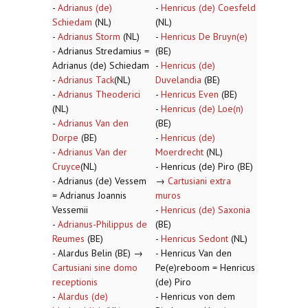
-
Adrianus (de)
-
Henricus (de) Coesfeld
Schiedam
(NL)
(NL)
-
Adrianus Storm
(NL)
-
Henricus De Bruyn(e)
- Adrianus Stredamius =
(BE)
Adrianus (de) Schiedam
-
Henricus (de)
-
Adrianus Tack
(NL)
Duvelandia
(BE)
-
Adrianus Theoderici
-
Henricus Even
(BE)
(NL)
-
Henricus (de) Loe(n)
-
Adrianus Van den
(BE)
Dorpe
(BE)
-
Henricus (de)
-
Adrianus Van der
Moerdrecht
(NL)
Cruyce
(NL)
- Henricus (de) Piro (BE)
- Adrianus (de) Vessem
→
Cartusiani extra
= Adrianus Joannis
muros
Vessemii
-
Henricus (de) Saxonia
-
Adrianus-Philippus de
(BE)
Reumes
(BE)
-
Henricus Sedont
(NL)
- Alardus Belin (BE) →
- Henricus Van den
Cartusiani sine domo
Pe(e)reboom = Henricus
receptionis
(de) Piro
-
Alardus (de)
- Henricus von dem