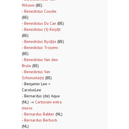
Wilsem
(BE)
-
Benedictus Coucke
(BE)
-
Benedictus Du Can
(BE)
-
Benedictus ('t) Kin(d)t
(BE)
-
Benedictus Ryc(k)x
(BE)
-
Benedictus Troyens
(BE)
-
Benedictus Van den
Brule
(BE)
-
Benedictus Van
Schonsele(n)
(BE)
- Benjamin Lee =
CarolusLee
- Bernardus (de) Aqua
(NL) →
Cartusiani extra
muros
-
Bernardus Bakker
(NL)
-
Bernardus Berbock
(NL)