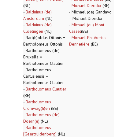
(NL)
-
Michael Dierickx
(BE)
-
Balduinus (de)
- Michael (de) Gandavo
Amsterdam
(NL)
= Michael Dierickx
-
Balduinus (de)
-
Michael (du) Mont
Cloetingen
(NL)
Cassel
(BE)
- Bart(h)oldus Ottonis =
-
Michael-Philibertus
Bartholomeus Ottonis
Dennetière
(BE)
- Bartholomeus (de)
Bruxella =
Bartholomeus Clautier
- Bartholomeus
Cartusiensis =
Bartholomeus Clautier
-
Bartholomeus Clautier
(BE)
-
Bartholomeus
Cromwag(h)en
(BE)
-
Bartholomeus (de)
Doern(e)
(NL)
-
Bartholomeus
[Geertruidenberg]
(NL)