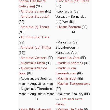
Sophia, Den Bosch
-
Leonardus (de) Brede
(refugium)]
(NL)
(BE)
-
Arnoldus Senior
(NL)
- Leonardus (de)
-
Arnoldus Sleepstaf
Vessalia = Bernardus
(BE)
(de) Wesalia I
-
Arnoldus (a) Thenis
-
Livinus Zoet(en)
(BE)
(NL)
M
-
Arnoldus (de) Tiela
(BE)
- Marcellus (de)
-
Arnoldus (de) Til(l)ia
Steenbergen =
(BE))
Marcellus Voet
-
Arnoldus Vastaert
(BE)
-
Marcellus Voet
(BE)
-
Augustinus Mann
(BE)
-
Martinus Adornes
(BE)
-
Augustinus Van de
-
Martinus Van
Goor
(BE)
Cauwenhoven
(BE)
- Augustinus-Gulielmus
-
Mathias Bool
(BE)
Mann = Augustinus Mann
-
Mathias Tsergoossens
- Augustinus-Theodorus
(BE)
Mann = Augustinus Mann
- Mauritius Chauncy (BE)
B
→
Cartusiani extra
muros
-
Bado [Monnikhuizen]
-
Michael De Corte
(BE)