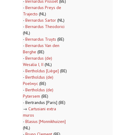
-
Bernardus Pissoet
(BE)
-
Bernardus Preys de
Trajecto
(NL)
-
Bernardus Sartor
(NL)
-
Bernardus Theodorici
(NL)
-
Bernardus Truyts
(BE)
-
Bernardus Van den
Berghe
(BE)
-
Bernardus (de)
Wesalia I, II
(NL)
-
Bertholdus [Liège]
(BE)
-
Bertholdus (de)
Poelwyc
(BE)
-
Bertholdus (de)
Pytersem
(BE)
- Bertrandus [Paris] (BE)
→
Cartusiani extra
muros
-
Blasius [Monnikhuizen]
(NL)
-
Bruno Clement
(BE)