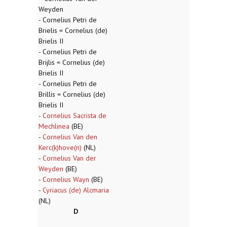
Weyden
- Cornelius Petri de
Brielis = Cornelius (de)
Brielis II
- Cornelius Petri de
Brijlis = Cornelius (de)
Brielis II
- Cornelius Petri de
Brillis = Cornelius (de)
Brielis II
-
Cornelius Sacrista de
Mechlinea
(BE)
-
Cornelius Van den
Kerc(k)hove(n)
(NL)
-
Cornelius Van der
Weyden
(BE)
-
Cornelius Wayn
(BE)
-
Cyriacus (de) Alcmaria
(NL)
D