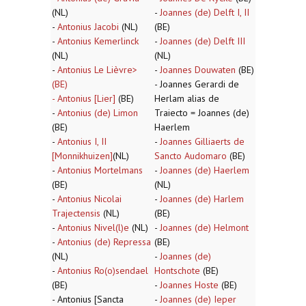
(NL)
-
Joannes (de) Delft I, II
-
Antonius Jacobi
(NL)
(BE)
-
Antonius Kemerlinck
-
Joannes (de) Delft III
(NL)
(NL)
-
Antonius Le Lièvre>
-
Joannes Douwaten
(BE)
(BE)
- Joannes Gerardi de
-
Antonius [Lier]
(BE)
Herlam alias de
-
Antonius (de) Limon
Traiecto = Joannes (de)
(BE)
Haerlem
-
Antonius I, II
-
Joannes Gilliaerts de
[Monnikhuizen]
(NL)
Sancto Audomaro
(BE)
-
Antonius Mortelmans
-
Joannes (de) Haerlem
(BE)
(NL)
-
Antonius Nicolai
-
Joannes (de) Harlem
Trajectensis
(NL)
(BE)
-
Antonius Nivel(l)e
(NL)
-
Joannes (de) Helmont
-
Antonius (de) Repressa
(BE)
(NL)
-
Joannes (de)
-
Antonius Ro(o)sendael
Hontschote
(BE)
(BE)
-
Joannes Hoste
(BE)
- Antonius [Sancta
-
Joannes (de) Ieper