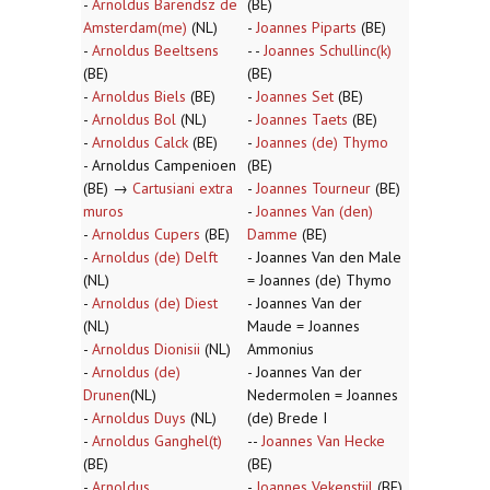
-
Arnoldus Barendsz de
(BE)
Amsterdam(me)
(NL)
-
Joannes Piparts
(BE)
-
Arnoldus Beeltsens
- -
Joannes Schullinc(k)
(BE)
(BE)
-
Arnoldus Biels
(BE)
-
Joannes Set
(BE)
-
Arnoldus Bol
(NL)
-
Joannes Taets
(BE)
-
Arnoldus Calck
(BE)
-
Joannes (de) Thymo
- Arnoldus Campenioen
(BE)
(BE) →
Cartusiani extra
-
Joannes Tourneur
(BE)
muros
-
Joannes Van (den)
-
Arnoldus Cupers
(BE)
Damme
(BE)
-
Arnoldus (de) Delft
- Joannes Van den Male
(NL)
= Joannes (de) Thymo
-
Arnoldus (de) Diest
- Joannes Van der
(NL)
Maude = Joannes
-
Arnoldus Dionisii
(NL)
Ammonius
-
Arnoldus (de)
- Joannes Van der
Drunen
(NL)
Nedermolen = Joannes
-
Arnoldus Duys
(NL)
(de) Brede I
-
Arnoldus Ganghel(t)
--
Joannes Van Hecke
(BE)
(BE)
-
Arnoldus
-
Joannes Vekenstijl
(BE)