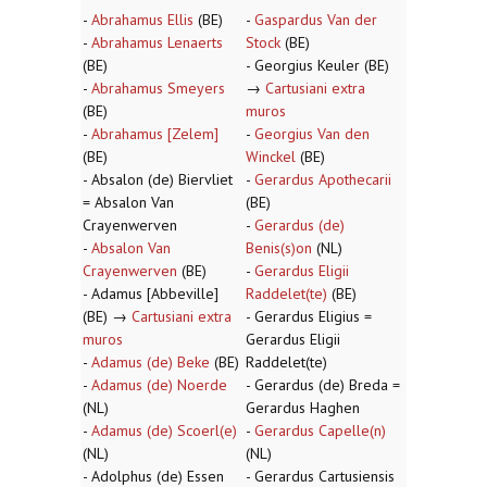
-
Abrahamus Ellis
(BE)
-
Gaspardus Van der
-
Abrahamus Lenaerts
Stock
(BE)
(BE)
- Georgius Keuler (BE)
-
Abrahamus Smeyers
→
Cartusiani extra
(BE)
muros
-
Abrahamus [Zelem]
-
Georgius Van den
(BE)
Winckel
(BE)
- Absalon (de) Biervliet
-
Gerardus Apothecarii
= Absalon Van
(BE)
Crayenwerven
-
Gerardus (de)
-
Absalon Van
Benis(s)on
(NL)
Crayenwerven
(BE)
-
Gerardus Eligii
- Adamus [Abbeville]
Raddelet(te)
(BE)
(BE) →
Cartusiani extra
- Gerardus Eligius =
muros
Gerardus Eligii
-
Adamus (de) Beke
(BE)
Raddelet(te)
-
Adamus (de) Noerde
- Gerardus (de) Breda =
(NL)
Gerardus Haghen
-
Adamus (de) Scoerl(e)
-
Gerardus Capelle(n)
(NL)
(NL)
- Adolphus (de) Essen
- Gerardus Cartusiensis