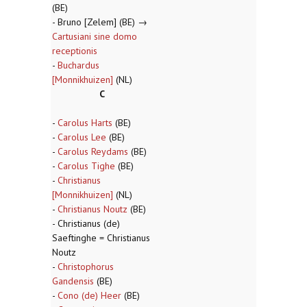
(BE)
- Bruno [Zelem] (BE) →
Cartusiani sine domo
receptionis
-
Buchardus
[Monnikhuizen]
(NL)
C
-
Carolus Harts
(BE)
-
Carolus Lee
(BE)
-
Carolus Reydams
(BE)
-
Carolus Tighe
(BE)
-
Christianus
[Monnikhuizen]
(NL)
-
Christianus Noutz
(BE)
- Christianus (de)
Saeftinghe = Christianus
Noutz
-
Christophorus
Gandensis
(BE)
-
Cono (de) Heer
(BE)