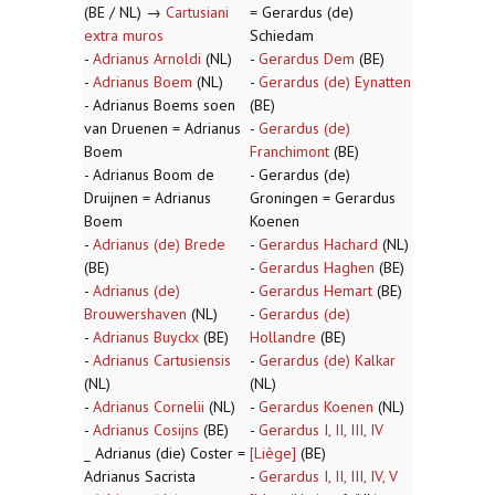
(BE / NL) →
Cartusiani
= Gerardus (de)
extra muros
Schiedam
-
Adrianus Arnoldi
(NL)
-
Gerardus Dem
(BE)
-
Adrianus Boem
(NL)
-
Gerardus (de) Eynatten
- Adrianus Boems soen
(BE)
van Druenen = Adrianus
-
Gerardus (de)
Boem
Franchimont
(BE)
- Adrianus Boom de
- Gerardus (de)
Druijnen = Adrianus
Groningen = Gerardus
Boem
Koenen
-
Adrianus (de) Brede
-
Gerardus Hachard
(NL)
(BE)
-
Gerardus Haghen
(BE)
-
Adrianus (de)
-
Gerardus Hemart
(BE)
Brouwershaven
(NL)
-
Gerardus (de)
-
Adrianus Buyckx
(BE)
Hollandre
(BE)
-
Adrianus Cartusiensis
-
Gerardus (de) Kalkar
(NL)
(NL)
-
Adrianus Cornelii
(NL)
-
Gerardus Koenen
(NL)
-
Adrianus Cosijns
(BE)
-
Gerardus I, II, III, IV
_ Adrianus (die) Coster =
[Liège]
(BE)
Adrianus Sacrista
-
Gerardus I, II, III, IV, V