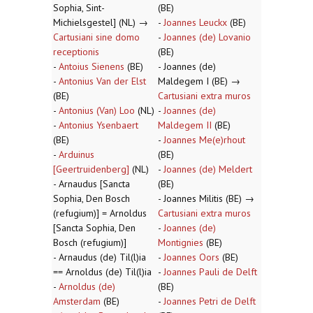
Sophia, Sint-
(BE)
Michielsgestel] (NL) →
-
Joannes Leuckx
(BE)
Cartusiani sine domo
-
Joannes (de) Lovanio
receptionis
(BE)
-
Antoius Sienens
(BE)
- Joannes (de)
-
Antonius Van der Elst
Maldegem I (BE) →
(BE)
Cartusiani extra muros
-
Antonius (Van) Loo
(NL)
-
Joannes (de)
-
Antonius Ysenbaert
Maldegem II
(BE)
(BE)
-
Joannes Me(e)rhout
-
Arduinus
(BE)
[Geertruidenberg]
(NL)
-
Joannes (de) Meldert
- Arnaudus [Sancta
(BE)
Sophia, Den Bosch
- Joannes Militis (BE) →
(refugium)] = Arnoldus
Cartusiani extra muros
[Sancta Sophia, Den
-
Joannes (de)
Bosch (refugium)]
Montignies
(BE)
- Arnaudus (de) Til(l)ia
-
Joannes Oors
(BE)
== Arnoldus (de) Til(l)ia
-
Joannes Pauli de Delft
-
Arnoldus (de)
(BE)
Amsterdam
(BE)
-
Joannes Petri de Delft