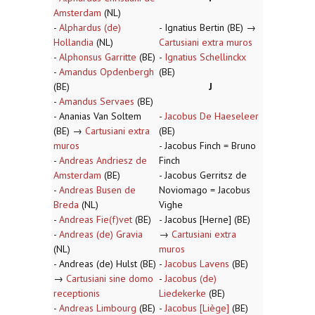
Amsterdam
(NL)
-
Alphardus (de)
- Ignatius Bertin (BE) →
Hollandia
(NL)
Cartusiani extra muros
-
Alphonsus Garritte
(BE)
-
Ignatius Schellinckx
-
Amandus Opdenbergh
(BE)
(BE)
J
-
Amandus Servaes
(BE)
- Ananias Van Soltem
-
Jacobus De Haeseleer
(BE) →
Cartusiani extra
(BE)
muros
- Jacobus Finch = Bruno
-
Andreas Andriesz de
Finch
Amsterdam
(BE)
- Jacobus Gerritsz de
-
Andreas Busen de
Noviomago = Jacobus
Breda
(NL)
Vighe
-
Andreas Fie(f)vet
(BE)
- Jacobus [Herne] (BE)
-
Andreas (de) Gravia
→
Cartusiani extra
(NL)
muros
- Andreas (de) Hulst (BE)
-
Jacobus Lavens
(BE)
→
Cartusiani sine domo
-
Jacobus (de)
receptionis
Liedekerke
(BE)
-
Andreas Limbourg
(BE)
-
Jacobus [Liège]
(BE)