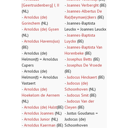
[Geertruidenberg] I, II
-
Joannes Verberght
(BE)
(NL)
-
Joannes-Albertus De
-
Arnoldus (de)
Ra(d)eymae(c)kers
(BE)
Gorinchem
(NL)
- Joannes-Baptista
-
Arnoldus (de) Gysen
Leuckx = Joannes Leuckx
(NL)
-
Joannes-Baptista
-
Arnoldus Havens(ius)
Luyckx
(BE)
(BE)
-
Joannes-Baptista Van
- Arnoldus (de)
Horenbeke
(BE)
Helmon(t) = Arnoldus
-
Josephus Betts
(BE)
Cupers
-
Josephus De Vroede
- Arnoldus (de)
(BE)
Helmon(t) = Arnoldus
-
Judocus Hinckaert
(BE)
Vastaert
-
Judocus (de)
-
Arnoldus (de)
Schoonhoven
(NL)
Hoekelom de Aernem
-
Judocus Smit
(BE)
(NL)
-
Judocus Van der
-
Arnoldus (de) Hulst
(BE)
Cleyen
(BE)
-
Arnoldus Joannes
(NL)
- Justus Goudanus =
-
Arnoldus Junior
(NL)
Judocus (de)
-
Arnoldus Kaerman
(BE)
Schoonhoven