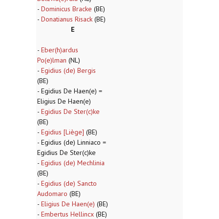
-
Dominicus Bracke
(BE)
-
Donatianus Risack
(BE)
E
-
Eber(h)ardus
Po(e)lman
(NL)
-
Egidius (de) Bergis
(BE)
- Egidius De Haen(e) =
Eligius De Haen(e)
-
Egidius De Ster(c)ke
(BE)
-
Egidius [Liège]
(BE)
- Egidius (de) Linniaco =
Egidius De Ster(c)ke
-
Egidius (de) Mechlinia
(BE)
-
Egidius (de) Sancto
Audomaro
(BE)
-
Eligius De Haen(e)
(BE)
-
Embertus Hellincx
(BE)