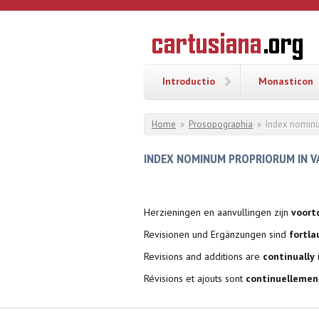
Overslaan en naar de inhoud gaan
CARTUSI
Geschiedenis
van de
kartuizerorde
in de
Nederlanden
Introductio
Monasticon
U bent hier
Home
»
Prosopographia
»
Index nominu
INDEX NOMINUM PROPRIORUM IN VA
Herzieningen en aanvullingen zijn
voort
Revisionen und Ergänzungen sind
fortla
Revisions and additions are
continually
Révisions et ajouts sont
continuellemen