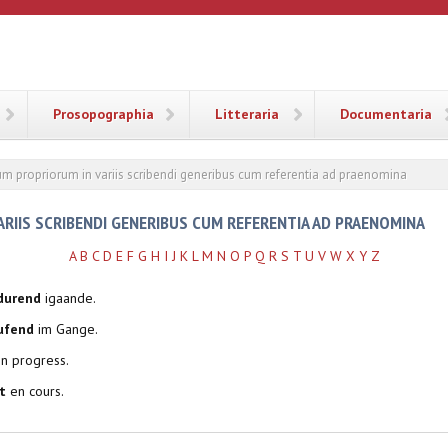
ANA
Prosopographia
Litteraria
Documentaria
m propriorum in variis scribendi generibus cum referentia ad praenomina
RIIS SCRIBENDI GENERIBUS CUM REFERENTIA AD PRAENOMINA
A
B
C
D
E
F
G
H
I
J
K
L
M
N
O
P
Q
R
S
T
U
V
W
X
Y
Z
durend
igaande.
ufend
im Gange.
in progress.
t
en cours.