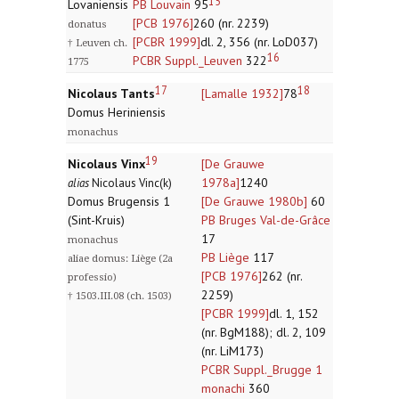
15
Lovaniensis
PB Louvain
95
[PCB 1976]
260 (nr. 2239)
donatus
[PCBR 1999]
dl. 2, 356 (nr. LoD037)
† Leuven ch.
16
PCBR Suppl._Leuven
322
1775
17
18
Nicolaus Tants
[Lamalle 1932]
78
Domus Heriniensis
monachus
19
Nicolaus Vinx
[De Grauwe
1978a]
1240
alias
Nicolaus Vinc(k)
Domus Brugensis 1
[De Grauwe 1980b]
60
(Sint-Kruis)
PB Bruges Val-de-Grâce
17
monachus
PB Liège
117
aliae domus: Liège (2a
[PCB 1976]
262 (nr.
professio)
2259)
† 1503.III.08 (ch. 1503)
[PCBR 1999]
dl. 1, 152
(nr. BgM188); dl. 2, 109
(nr. LiM173)
PCBR Suppl._Brugge 1
monachi
360