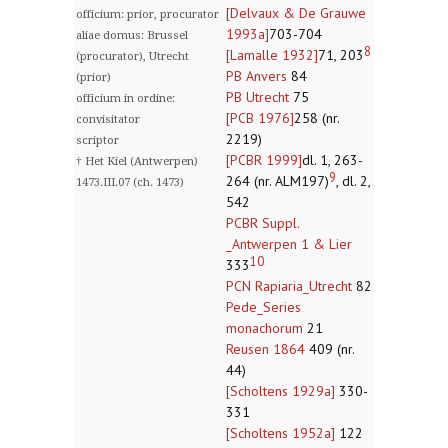
[Delvaux & De Grauwe
officium: prior, procurator
1993a]
703-704
aliae domus: Brussel
8
[Lamalle 1932]
71, 203
(procurator), Utrecht
PB Anvers
84
(prior)
PB Utrecht
75
officium in ordine:
[PCB 1976]
258 (nr.
convisitator
2219)
scriptor
[PCBR 1999]
dl. 1, 263-
† Het Kiel (Antwerpen)
9
264 (nr. ALM197)
, dl. 2,
1473.III.07 (ch. 1473)
542
PCBR Suppl.
_Antwerpen 1 & Lier
10
333
PCN Rapiaria_Utrecht
82
Pede_Series
monachorum
21
Reusen 1864
409 (nr.
44)
[Scholtens 1929a]
330-
331
[Scholtens 1952a]
122