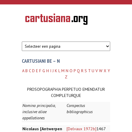
Overslaan en naar de inhoud gaan
CARTUSIANA
Geschiedenis
van de
kartuizerorde
in de
Nederlanden
CARTUSIANI BE – N
A
B
C
D
E
F
G
H
I
J
K
L
M
N
O
P
Q
R
S
T
U
V
W
X
Y
Z
PROSOPOGRAPHIA PERPETUO EMENDATUR
COMPLETURQUE
Nomina principalia,
Conspectus
inclusive aliae
bibliographicus
appellationes
Nicolaus [Antwerpen
[Delvaux 1972b]
1467