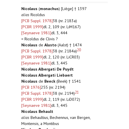
Nicolaus
(
monachus
) [Liège] † 1397
alias
Ricoldus
[PCB Suppl. 1978]
38 (nr. 2183a)
[PCBR 1999]
dl. 2, 109 (nr. LiM167)
[Seynaeve 1981]
dl. 3, 444
= Ricoldus de Clivis ?
Nicolaus
de
Alusto
(Aalst) † 1474
20
[PCB Suppl. 1978]
38 (nr. 2184a)
[PCBR 1999]
dl. 2, 120 (nr. LiCR03)
[Seynaeve 1981]
dl. 3, 445
Nicolaus Albergati De Puydt
Nicolaus Albergati Liebaert
Nicolaus
de
Beeck
(Beek) † 1541
[PCB 1976]
255 (nr. 2194)
21
[PCB Suppl. 1978]
38 (nr. 2194)
[PCBR 1999]
dl. 2, 119 (nr. LiD072)
[Seynaeve 1981]
dl. 3, 445
Nicolaus Behault
alias
Behaultius, Bechennus, van Bergen,
Montensis, a Montibus