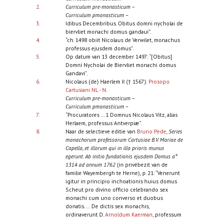
2.
Curriculum pre-monasticum
–
Curriculum pmonasticum
–
3.
Idibus Decembribus. Obitus domni nycholai de
biervliet monachi domus gandaui”.
4.
“ch. 1498 obiit Nicolaus de Verwilet, monachus
professus ejusdem domus”.
5.
Op datum van 13 december 1497: “[Obitus]
Domni Nycholai de Biervliet monachi domus
Gandavi”.
6.
Nicolaus (de) Haerlem II († 1567):
Prosopo
Cartusiani NL - N
.
Curriculum pre-monasticum
–
Curriculum pmonasticum
–
7.
“Procuratores ... 1 Domnus Nicolaus Vitz, alias
Herlaem, professus Antverpiæ”.
8.
Naar de selectieve editie van
Bruno Pede
,
Series
monachorum professorum Cartusiae B.V. Mariae de
Capella, et illorum qui in illa prioris munus
egerunt. Ab initio fundationis ejusdem Domus a°
1314 ad annum 1762
(in privébezit van de
familie Wayembergh te Herne), p. 21: “Venerunt
igitur in principio inchoationis huius domus
Scheut pro divino officio celebrando sex
monachi cum uno converso et duobus
donatis. … De dictis sex monachis,
ordinaverunt D.
Arnoldum Kaerman
, professum