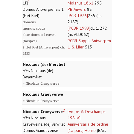
1
1l]
Molanus 1861
295
Domus Antverpiensis 1
PB Anvers
88
(Het Kiel)
[PCB 1976]
255 (nr.
2187)
donatus
[PCBR 1999]
dl. 1, 272
munus: cocus
(nr. ALD062)
aliae domus: Leuven
PCBR Suppl._Antwerpen
(hospes)
1 & Liier
513
† Het Kiel (Antwerpen) ch.
1533
Nicolaus
(de)
Biervliet
alias
Nicolaus (de)
Beyernvliet
= Nicolaus Craeywerve
Nicolaus Craeyverwe
= Nicolaus Craeywerve
2
Nicolaus Craeywerve
[Ampe & Deschamps
1981a]
alias
Nicolaus
Anniversaria de ordine
Crayeweine, (de) Verwilet
Domus Gandavensis
[1a pars] Herne
(BArs