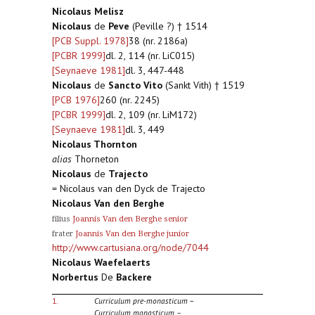
Nicolaus Melisz
Nicolaus
de
Peve
(Peville ?) † 1514
[PCB Suppl. 1978]
38 (nr. 2186a)
[PCBR 1999]
dl. 2, 114 (nr. LiC015)
[Seynaeve 1981]
dl. 3, 447-448
Nicolaus
de
Sancto Vito
(Sankt Vith) † 1519
[PCB 1976]
260 (nr. 2245)
[PCBR 1999]
dl. 2, 109 (nr. LiM172)
[Seynaeve 1981]
dl. 3, 449
Nicolaus Thornton
alias
Thorneton
Nicolaus
de
Trajecto
= Nicolaus van den Dyck de Trajecto
Nicolaus Van den Berghe
filius
Joannis Van den Berghe senior
frater
Joannis Van den Berghe junior
http://www.cartusiana.org/node/7044
Nicolaus Waefelaerts
Norbertus
De
Backere
1.
Curriculum pre-monasticum
–
Curriculum monasticum –