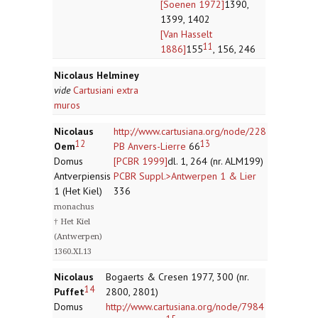
[Soenen 1972]
1390,
1399, 1402
[Van Hasselt
11
1886]
155
, 156, 246
Nicolaus Helminey
vide
Cartusiani extra
muros
Nicolaus
http://www.cartusiana.org/node/228
12
13
Oem
PB Anvers-Lierre
66
Domus
[PCBR 1999]
dl. 1, 264 (nr. ALM199)
Antverpiensis
PCBR Suppl.>Antwerpen 1 & Lier
1 (Het Kiel)
336
monachus
† Het Kiel
(Antwerpen)
1360.XI.13
Nicolaus
Bogaerts & Cresen 1977, 300 (nr.
14
Puffet
2800, 2801)
Domus
http://www.cartusiana.org/node/7984