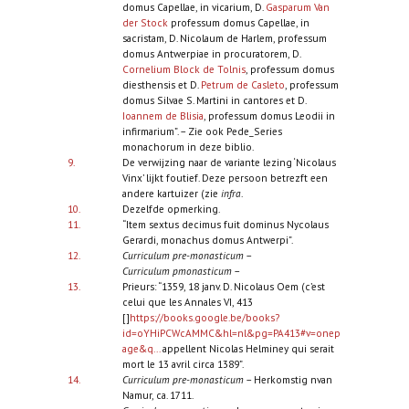
domus Capellae, in vicarium, D.
Gasparum Van
der Stock
professum domus Capellae, in
sacristam, D. Nicolaum de Harlem, professum
domus Antwerpiae in procuratorem, D.
Cornelium Block de Tolnis
, professum domus
diesthensis et D.
Petrum de Casleto
, professum
domus Silvae S. Martini in cantores et D.
Ioannem de Blisia
, professum domus Leodii in
infirmarium”. – Zie ook Pede_Series
monachorum in deze biblio.
9.
De verwijzing naar de variante lezing ‘Nicolaus
Vinx’ lijkt foutief. Deze persoon betrezft een
andere kartuizer (zie
infra
.
10.
Dezelfde opmerking.
11.
“Item sextus decimus fuit dominus Nycolaus
Gerardi, monachus domus Antwerpi”.
12.
Curriculum pre-monasticum
–
Curriculum pmonasticum
–
13.
Prieurs: “1359, 18 janv. D. Nicolaus Oem (c’est
celui que les Annales VI, 413
[]
https://books.google.be/books?
id=oYHiPCWcAMMC&hl=nl&pg=PA413#v=onep
age&q...
appellent Nicolas Helminey qui serait
mort le 13 avril circa 1389”.
14.
Curriculum pre-monasticum
– Herkomstig nvan
Namur, ca. 1711.