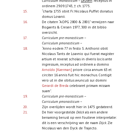
Curriculum monasticum
–
Leuven
: receptus in
ordinem 29.09.1743, † ch. 1775.
15.
“charta 1755 obiit Fr. Nicolaus Puffet donatus
domus Lovanii.
16.
De citaten “AOPG 2800 & 2801” verwijzen naar
Bogaerts & Cresen 1977, 300 in dit biblio
overzicht.
17.
Curriculum pre-monasticum
–
Curriculum pmonasticum
–
18.
“Anno eodem 77 in festo S. Anthonii obiit
Nicolaus Tants de Loavnio qui fuerat magister
artium et rexerat scholas in diveris locis ante
ingressum, receptus ad ordinem a domino
Arnoldo [Kaerman]
priore circa annum 63 et
circiter 16 annis fuit hic monachus. Contigit
vero ut in die obitus avunculi sui domini
Gerardi de Breda
celebraret primam missam
suam”.
19.
Curriculum pre-monasticum
–
Curriculum pmonasticum
–
20.
Zijn overlijden wordt hier in 1475 gedateerd.
21.
De hier voorgestelde
Delck
als een andere
benaming berust op een foutieve interpretatie:
dit is een verschrijving van de naam
Dijck
. Zie
Nicolaus van den Dyck de Trajecto.