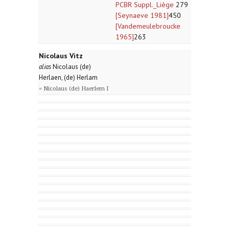
PCBR Suppl._Liège
279
[Seynaeve 1981]
450
[Vandemeulebroucke
1965]
263
Nicolaus Vitz
alias
Nicolaus (de)
Herlaen, (de) Herlam
= Nicolaus (de) Haerlem I