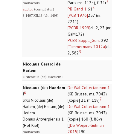
3
Paris ms. 1124), f. 31r
monachus
4
PB Gand 1
61
auctor
(compilator)
[PCB 1976]
257 (nr.
† 1497.XII.13 (ch. 1498)
2211)
[PCBR 1999]
dl. 2, 23 (nr.
GaM172)
PCBR Suppl._Gent
292
[Timmermans 2012a]
dl.
5
2, 382
Nicolaus Gerardi de
Harlem
= Nicolaus (de) Haerlem I
Nicolaus
(de)
Haerlem
De Wal Collectaneum 1
6
I
(KB Brussel ms. 7043)
7
[kopie] 21 (f. 11v)
alias
Nicolaus (de)
De Wal Collectaneum 1
Harlem, (de) Herlam, (de)
(KB Brussel ms. 7043)
Herlem
Domus Antverpiensis 1
[kopie] 160 (f. 86v)
(Het Kiel)
[
[De Weijert-Gutman
2015]
290
monachus