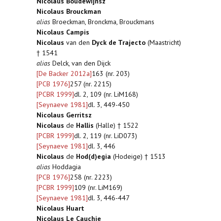
Nicolaus Boudewijnsz
Nicolaus Brouckman
alias
Broeckman, Bronckma, Brouckmans
Nicolaus Campis
Nicolaus
van den
Dyck de Trajecto
(Maastricht)
† 1541
alias
Delck, van den Dijck
[De Backer 2012a]
163 (nr. 203)
[PCB 1976]
257 (nr. 2215)
[PCBR 1999]
dl. 2, 109 (nr. LiM168)
[Seynaeve 1981]
dl. 3, 449-450
Nicolaus Gerritsz
Nicolaus
de
Hallis
(Halle) † 1522
[PCBR 1999]
dl. 2, 119 (nr. LiD073)
[Seynaeve 1981]
dl. 3, 446
Nicolaus
de
Hod(d)egia
(Hodeige) † 1513
alias
Hoddagia
[PCB 1976]
258 (nr. 2223)
[PCBR 1999]
109 (nr. LiM169)
[Seynaeve 1981]
dl. 3, 446-447
Nicolaus Huart
Nicolaus Le Cauchie