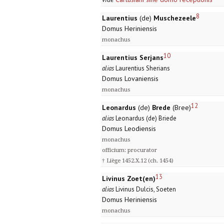
8
Laurentius
(de)
Muschezeele
Domus Heriniensis
monachus
10
Laurentius Serjans
alias
Laurentius Sherians
Domus Lovaniensis
monachus
12
Leonardus
(de)
Brede
(Bree)
alias
Leonardus (de) Briede
Domus Leodiensis
monachus
officium: procurator
† Liège 1452.X.12 (ch. 1454)
13
Livinus Zoet(en)
alias
Livinus Dulcis, Soeten
Domus Heriniensis
monachus