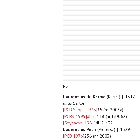
bv
Laurentius
de
Kerme
(Kermt) † 1517
alias
Sartor
[PCB Suppl. 1978]
35 (nr. 2003a)
[PCBR 1999]
dl. 2, 118 (nr. LiD062)
[Seynaeve 1981]
dl. 3, 432
Laurentius Petri
(Pietersz) † 1529
[PCB 1976]
236 (nr. 2003)