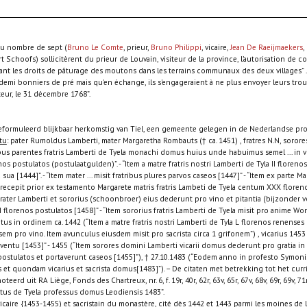
au nombre de sept (
Bruno Le Comte
, prieur,
Bruno Philippi
, vicaire,
Jean De Raeijmaekers
,
 Schoofs) sollicitèrent du prieur de Louvain, visiteur de la province, l’autorisation de 
nt les droits de pâturage des moutons dans les terrains communaux des deux villages” ... 
 demi bonniers de pré mais qu'en échange, ils s'engageraient à ne plus envoyer leurs tro
teur, le 31 décembre 1768”.
formuleerd blijkbaar herkomstig van Tiel, een gemeente gelegen in de Nederlandse pro
tu
: pater Rumoldus Lamberti, mater Margaretha Rombauts († ca. 1451) , fratres N.N, soror
liabus parentes fratris Lamberti de Tyela monachi domus huius unde habuimus semel ... in
os postulatos (postulaatgulden)”. - “Item a matre fratris nostri Lamberti de Tyla II florenos 
la sua [1444]”. - “Item mater ... misit fratribus plures parvos caseos [1447]” - “Item ex parte
em recepit prior ex testamento Margarete matris fratris Lambeti de Tyela centum XXX flore
frater Lamberti et sororius (schoonbroer) eius dederunt pro vino et pitantia (bijzonder 
 florenos postulatos [1458]” - “Item sororius fratris Lamberti de Tyela misit pro anime Wo
ptus in ordinem ca. 1442 (“Item a matre fratris nostri Lamberti de Tyla L florenos renenses [
em pro vino. Item avunculus eiusdem misit pro sacrista circa 1 grifonem”) , vicarius 1453 
tu [1453]” - 1455 (“Item sorores domini Lamberti vicarii domus dederunt pro gratia in v
postulatos et portaverunt caseos [1455]”), † 27.10.1483 (“Eodem anno in profesto Symo
et quondam vicarius et sacrista domus[1483]”). – De citaten met betrekking tot het curr
eerd uit RA Liège, Fonds des Chartreux, nr. 6, f. 19r, 40r, 62r, 63v, 65r, 67v, 68v, 69r, 69v, 71r,
tus de Tyela professus domus Leodiensis 1483”.
vicaire {1453-1455) et sacristain du monastère, cité dès 1442 et 1443 parmi les moines de l