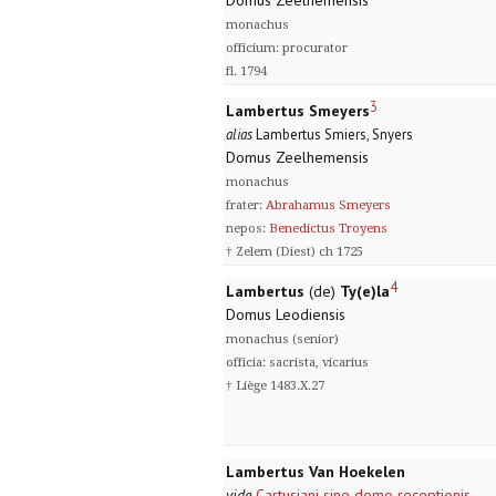
Domus Zeelhemensis
monachus
officium: procurator
fl. 1794
3
Lambertus Smeyers
alias
Lambertus Smiers, Snyers
Domus Zeelhemensis
monachus
frater:
Abrahamus Smeyers
nepos:
Benedictus Troyens
† Zelem (Diest) ch 1725
4
Lambertus
(de)
Ty(e)la
Domus Leodiensis
monachus (senior)
officia: sacrista, vicarius
† Liège 1483.X.27
Lambertus Van Hoekelen
vide
Cartusiani sine domo receptionis