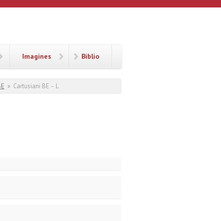
Imagines
Biblio
BE
»
Cartusiani BE – L