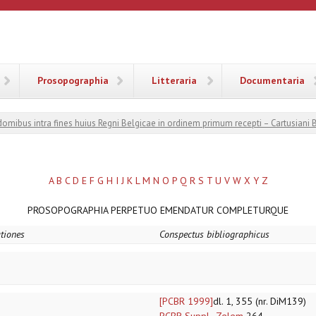
ANA
Prosopographia
Litteraria
Documentaria
 domibus intra fines huius Regni Belgicae in ordinem primum recepti – Cartusiani 
A
B
C
D
E
F
G
H
I
J
K
L
M
N
O
P
Q
R
S
T
U
V
W
X
Y
Z
PROSOPOGRAPHIA PERPETUO EMENDATUR COMPLETURQUE
ationes
Conspectus bibliographicus
[PCBR 1999]
dl. 1, 355 (nr. DiM139)