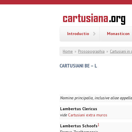
Overslaan en naar de inhoud gaan
CARTUSI
Geschiedenis
van de
kartuizerorde
in de
Nederlanden
Introductio
Monasticon
U bent hier
Home
»
Prosopographia
»
Cartusiani in
CARTUSIANI BE – L
Nomina principalia, inclusive aliae appell
Lambertus Clericus
vide
Cartusiani extra muros
1
Lambertus Schoofs