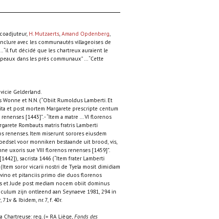
 coadjuteur,
H. Mutzaerts
,
Amand Opdenberg
,
conclure avec les communautés villageoises de
“il fut décidé que les chartreux auraient le
upeaux dans les prés communaux” ... “Cette
vicie Gelderland.
es Wonne et N.N. (“Obiit Rumoldus Lamberti. Et
 vita et post mortem Margarete prescripte centum
renenses [1443]”. - “Item a matre ... VI florenos
 Margarete Rombauts matris fratris Lamberti
nos renenses. Item miserunt sorores eiusdem
voedsel voor monniken bestaande uit brood, vis,
nne uxoris sue VIII florenos renenses [1459]”.
1442]), sacrista 1446 (“Item frater Lamberti
(Item soror vicarii nostri de Tyela mosit dimidiam
ino et pitanciis primo die duos florenos
nis et Jude post mediam nocem obiit dominus
iculum zijn ontleend aan Seynaeve 1981, 294 in
 71v & Ibidem, nr. 7, f. 40r.
a Chartreuse: reg. (= RA Liège,
Fonds des