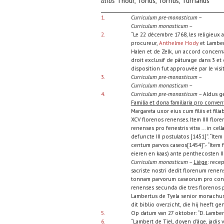
alias
Thour, Torius, Torrius, Turrianus
1.
Curriculum pre-monasticum
–
Curriculum monasticum
–
2.
“Le 22 décembre 1768, les religieux 
procureur,
Anthelme Hody
et Lambert
Halen et de Zelk, un accord concerna
droit exclusif de pâturage dans 3 et
disposition fut approuvée par le visi
3.
Curriculum pre-monasticum
–
Curriculum monasticum
–
4.
Curriculum pre-monasticum
– Aldus ge
Familia et dona familiaria pro conven
Margareta uxor eius cum filiis et fi
XCV florenos renenses. Item IIII floren
renenses pro fenestris vitra ... in cel
defuncte III postulatos [1451]”. “It
centum parvos caseos[1454]”.- “Item 
eieren en kaas) ante penthecosten III
Curriculum monasticum
–
Liège
: rece
sacriste nostri dedit florenum renens
tonnam parvorum caseorum pro conven
renenses secunda die tres florenos 
Lambertus de Tyela senior monachus 
dit biblio overzicht, die hij heeft genot
5.
Op datum van 27 oktober: “D. Lamber
6.
“Lambert de Tiel, doyen d’âge, jadis 