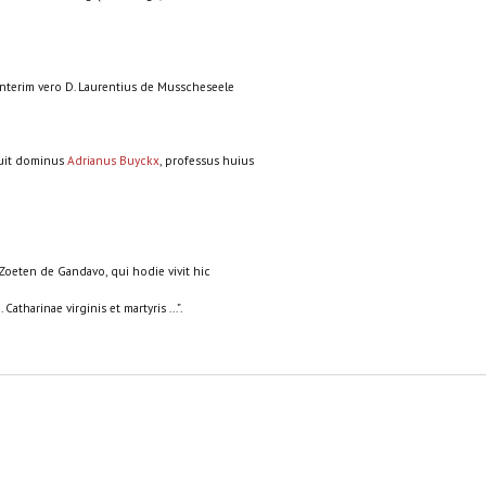
Interim vero D. Laurentius de Musscheseele
fuit dominus
Adrianus Buyckx
, professus huius
 Zoeten de Gandavo, qui hodie vivit hic
tharinae virginis et martyris ...”.