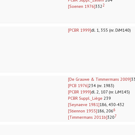
PCBR Suppl._Zelem
264
2
[Soenen 1976]
332
[PCBR 1999]
dl. 1, 355 (nr. DiM140)
[De Grauwe & Timmermans 2009]
3
[PCB 1976]
234 (nr. 1983)
[PCBR 1999]
dl. 2, 107 (nr. LiM145)
PCBR Suppl._Liège
239
[Seynaeve 1981]
186, 430-432
6
[Stiennon 1955]
186, 206
7
[Timmermans 2011b]
320