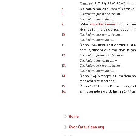
Charteux
) 6, f° 62r, 68 v°, 69 v°). Mor
7.
Op datum van 28 oktober:“Domnus L
8.
Curriculum pre-monasticum
–
Curriculum monasticum
–
9.
“Pater
Arnoldus Kaerman
diu fuit hu
vicarius fuit huius domus, quod mini
10.
Curriculum pre-monasticum
–
Curriculum monasticum
–
11.
“Anno 1642 iussus est dominus Laure
domus, tunc prior dictae domus ganda
12.
Curriculum pre-monasticum
–
Curriculum monasticum
–
13.
Curriculum pre-monasticum
–
Curriculum monasticum
–
14.
“Anno [14]76 receptus fuit a domin
monachus et sacerdos”.
15.
“Anno 1476 Livinus Dulcis civis gan
16.
Zijn overlijden wordt hier in 1477 ge
Home
Over Cartusiana.org