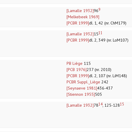
9
[Lamalle 1932]
96
[Melkebeek 1969]
[PCBR 1999]
dl. 1, 42 (nr. ChM179)
11
[Lamalle 1932]
15
[PCBR 1999]
dl. 2, 349 (nr. LoM107)
PB Liège
115
[PCB 1976]
237 (nr. 2010)
[PCBR 1999]
dl. 2, 107 (nr. LiM148)
PCBR Suppl._Liège
242
[Seynaeve 1981]
436-437
[Stiennon 1955]
505
14
15
[Lamalle 1932]
78
, 125-128