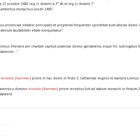
t le 27 octobre 2483: reg. (=
Ibidem
) 6, f° 40 et reg. (=
Ibidem
) 7”.
ambertus monachus Leodii 1483”.
ius provinciae visitator principalis et propterea frequenter oportebat eum abesse domo. 
sterium laudabiliter etiam exequebatur”.
ntius Sherians per chartam capituli praeesse domui gandavensi, eique hic subrogatus 
vensis ...”.
o
Arnoldo [Kaerman]
priore in hac domo in festo S. Catharinae virginis et martyris Livinus
davensis a domino
Arnoldo [Kaerman]
priore receptus fuit ad statum monachi in festum,S. Ca
dateerd.