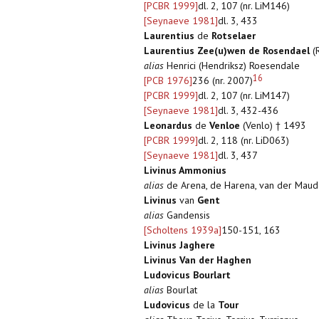
[PCBR 1999]
dl. 2, 107 (nr. LiM146)
[Seynaeve 1981]
dl. 3, 433
Laurentius
de
Rotselaer
Laurentius Zee(u)wen de Rosendael
(
alias
Henrici (Hendriksz) Roesendale
16
[PCB 1976]
236 (nr. 2007)
[PCBR 1999]
dl. 2, 107 (nr. LiM147)
[Seynaeve 1981]
dl. 3, 432-436
Leonardus
de
Venloe
(Venlo) † 1493
[PCBR 1999]
dl. 2, 118 (nr. LiD063)
[Seynaeve 1981]
dl. 3, 437
Livinus Ammonius
alias
de Arena, de Harena, van der Maud
Livinus
van
Gent
alias
Gandensis
[Scholtens 1939a]
150-151, 163
Livinus Jaghere
Livinus Van der Haghen
Ludovicus Bourlart
alias
Bourlat
Ludovicus
de la
Tour