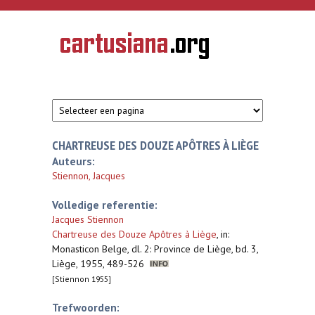
Overslaan en naar de inhoud gaan
CARTUSIANA
Geschiedenis
van de
kartuizerorde
in de
Nederlanden
CHARTREUSE DES DOUZE APÔTRES À LIÈGE
Auteurs:
Stiennon, Jacques
Volledige referentie:
Jacques Stiennon
Chartreuse des Douze Apôtres à Liège
,
in:
Monasticon Belge, dl. 2: Province de Liège, bd. 3,
Liège, 1955, 489-526
[Stiennon 1955]
Trefwoorden: