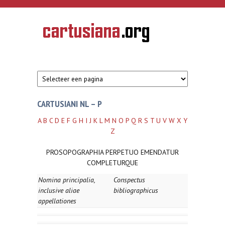
Overslaan en naar de inhoud gaan
CARTUSIANA
Geschiedenis
van de
kartuizerorde
in de
Nederlanden
CARTUSIANI NL – P
A
B
C
D
E
F
G
H
I
J
K
L
M
N
O
P
Q
R
S
T
U
V
W
X
Y
Z
PROSOPOGRAPHIA PERPETUO EMENDATUR
COMPLETURQUE
Nomina principalia,
Conspectus
inclusive aliae
bibliographicus
appellationes