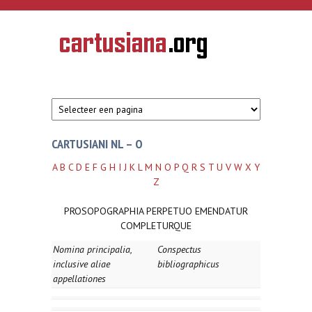
Overslaan en naar de inhoud gaan
CARTUSIANA
Geschiedenis
van de
kartuizerorde
in de
Nederlanden
CARTUSIANI NL – O
A
B
C
D
E
F
G
H
I
J
K
L
M
N
O
P
Q
R
S
T
U
V
W
X
Y
Z
PROSOPOGRAPHIA PERPETUO EMENDATUR
COMPLETURQUE
Nomina principalia,
Conspectus
inclusive aliae
bibliographicus
appellationes