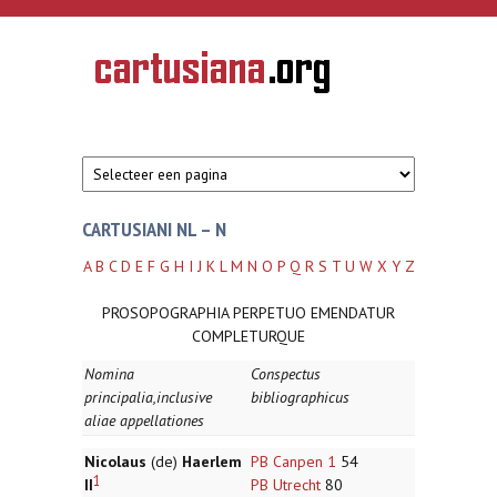
Overslaan en naar de inhoud gaan
CARTUSIANA
Geschiedenis
van de
kartuizerorde
in de
Nederlanden
CARTUSIANI NL – N
A
B
C
D
E
F
G
H
I
J
K
L
M
N
O
P
Q
R
S
T
U
W
X
Y
Z
PROSOPOGRAPHIA PERPETUO EMENDATUR
COMPLETURQUE
Nomina
Conspectus
principalia,inclusive
bibliographicus
aliae appellationes
Nicolaus
(de)
Haerlem
PB Canpen 1
54
1
II
PB Utrecht
80