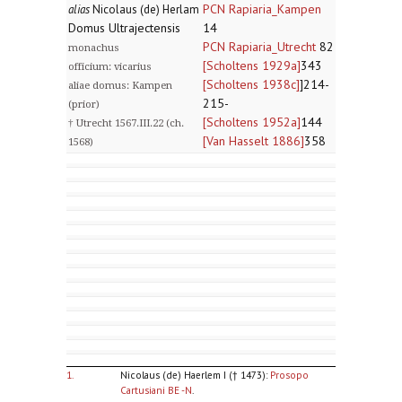
PCN Rapiaria_Kampen
alias
Nicolaus (de) Herlam
Domus Ultrajectensis
14
PCN Rapiaria_Utrecht
82
monachus
[Scholtens 1929a]
343
officium: vicarius
[Scholtens 1938c]
]214-
aliae domus: Kampen
215-
(prior)
[Scholtens 1952a]
144
† Utrecht 1567.III.22 (ch.
[Van Hasselt 1886]
358
1568)
1.
Nicolaus (de) Haerlem I († 1473):
Prosopo
Cartusiani BE -N
.