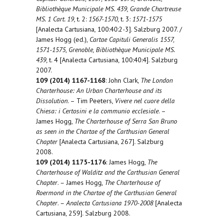
Bibliothèque Municipale MS. 439, Grande Chartreuse
MS. 1 Cart. 19
, t. 2:
1567-1570
, t. 3:
1571-1575
[Analecta Cartusiana, 100:40:2-3]. Salzburg 2007. /
James Hogg (ed.),
Cartae Capituli Generalis 1557,
1571-1575, Grenoble, Bibliothèque Municipale MS.
439
, t. 4 [Analecta Cartusiana, 100:40:4]. Salzburg
2007.
109 (2014) 1167-1168
: John Clark,
The London
Charterhouse: An Urban Charterhouse and its
Dissolution
. – Tim Peeters,
Vivere nel cuore della
Chiesa: i Certosini e la communio ecclesiale
. –
James Hogg,
The Charterhouse of Serra San Bruno
as seen in the Chartae of the Carthusian General
Chapter
[Analecta Cartusiana, 267]. Salzburg
2008.
109 (2014) 1175-1176
: James Hogg,
The
Charterhouse of Walditz and the Carthusian General
Chapter
. – James Hogg,
The Charterhouse of
Roermond in the Chartae of the Carthusian General
Chapter
. –
Analecta Cartusiana 1970-2008
[Analecta
Cartusiana, 259]. Salzburg 2008.