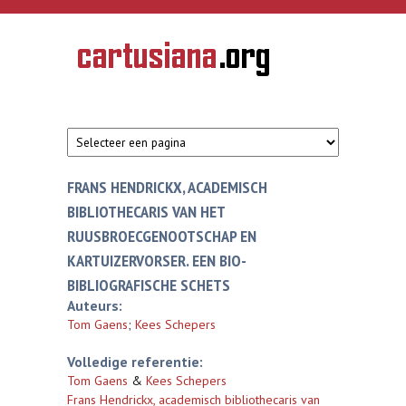
Overslaan en naar de inhoud gaan
CARTUSIANA
Geschiedenis
van de
kartuizerorde
in de
Nederlanden
FRANS HENDRICKX, ACADEMISCH
BIBLIOTHECARIS VAN HET
RUUSBROECGENOOTSCHAP EN
KARTUIZERVORSER. EEN BIO-
BIBLIOGRAFISCHE SCHETS
Auteurs:
Tom Gaens
;
Kees Schepers
Volledige referentie:
Tom Gaens
&
Kees Schepers
Frans Hendrickx, academisch bibliothecaris van