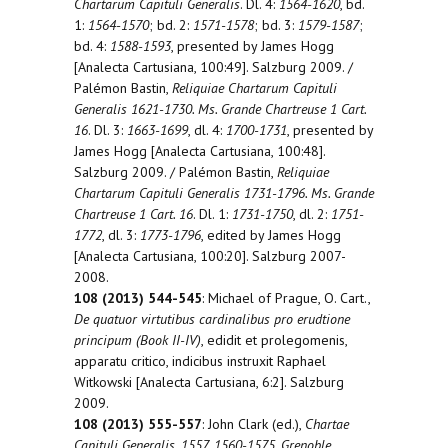
Chartarum Capituli Generalis
. Dl. 4:
1564-1620
, bd.
1:
1564-1570
; bd. 2:
1571-1578
; bd. 3:
1579-1587
;
bd. 4:
1588-1593
, presented by James Hogg
[Analecta Cartusiana, 100:49]. Salzburg 2009. /
Palémon Bastin,
Reliquiae Chartarum Capituli
Generalis 1621-1730. Ms. Grande Chartreuse 1 Cart.
16
. Dl. 3:
1663-1699
, dl. 4:
1700-1731
, presented by
James Hogg [Analecta Cartusiana, 100:48].
Salzburg 2009. / Palémon Bastin,
Reliquiae
Chartarum Capituli Generalis 1731-1796. Ms. Grande
Chartreuse 1 Cart. 16
. Dl. 1:
1731-1750
, dl. 2:
1751-
1772
, dl. 3:
1773-1796
, edited by James Hogg
[Analecta Cartusiana, 100:20]. Salzburg 2007-
2008.
108 (2013) 544-545
: Michael of Prague, O. Cart.,
De quatuor virtutibus cardinalibus pro erudtione
principum (Book II-IV)
, edidit et prolegomenis,
apparatu critico, indicibus instruxit Raphael
Witkowski [Analecta Cartusiana, 6:2]. Salzburg
2009.
108 (2013) 555-557
: John Clark (ed.),
Chartae
Capituli Generalis, 1557, 1560-1575, Grenoble,