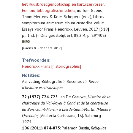
het Ruusbroecgenootschap en kartuizervorser.
Een bio-bibliografische schets
,
in: Tom Gaens,
Thom Mertens & Kees Schepers (eds.), Libros
sempiternum animarum cibum custodire voluit.
Essays voor Frans Hendrickx, Leuven, 2017, [319]
p., 1 ill. (= Ons geestelijk erf, 88:2-4, p. 89*408)
[Gaens & Schepers 2017]
Trefwoorden:
Hendrickx Frans [historiographus]
Notities:
Aanvulling Bibliografie > Recensies >
Revue
d’histoire ecclésiastique
:
72 (1977) 724-725
: Jan De Grauwe,
Histoire de la
chartreuse du Val-Royal à Gand et de la chartreuse
du Bois-Saint-Martin à Lierde-Saint-Martin (Flandre
Orientale)
[Analecta Cartusiana, 18]. Salzburg
1974.
106 (2011) 874-875
: Palémon Bastin,
Reliquiae