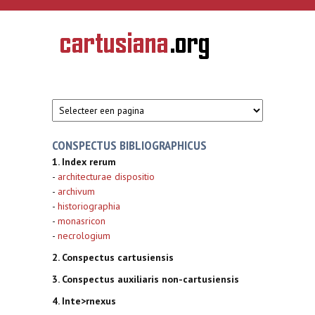
Overslaan en naar de inhoud gaan
CARTUSIANA
Geschiedenis
van de
kartuizerorde
in de
Nederlanden
CONSPECTUS BIBLIOGRAPHICUS
1. Index rerum
-
architecturae dispositio
-
archivum
-
historiographia
-
monasricon
-
necrologium
2. Conspectus cartusiensis
3. Conspectus auxiliaris non-cartusiensis
4. Inte
>rnexus