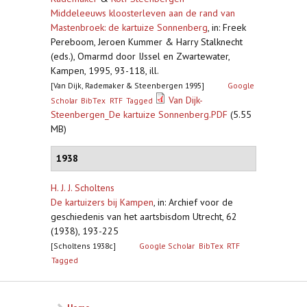
Middeleeuws kloosterleven aan de rand van
Mastenbroek: de kartuize Sonnenberg
,
in: Freek
Pereboom, Jeroen Kummer & Harry Stalknecht
(eds.), Omarmd door IJssel en Zwartewater,
Kampen, 1995, 93-118, ill.
[Van Dijk, Rademaker & Steenbergen 1995]
Google
Van Dijk-
Scholar
BibTex
RTF
Tagged
Steenbergen_De kartuize Sonnenberg.PDF
(5.55
MB)
1938
H. J. J. Scholtens
De kartuizers bij Kampen
,
in: Archief voor de
geschiedenis van het aartsbisdom Utrecht, 62
(1938), 193-225
[Scholtens 1938c]
Google Scholar
BibTex
RTF
Tagged