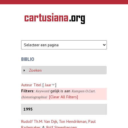
Overslaan en naar de inhoud gaan
CARTUSIANA
Geschiedenis
van de
kartuizerorde
in de
Nederlanden
BIBLIO
Zoeken
Weergeven
Auteur
Titel
[
Jaar
]
Filters:
gelijk is aan
Keyword
Kampen O.Cart.
[Clear All Filters]
(historiographia)
1995
Rudolf Th.M. Van Dijk
,
Ton Hendrikman
,
Paul
Rademaker
&
Rolf Steenbergen