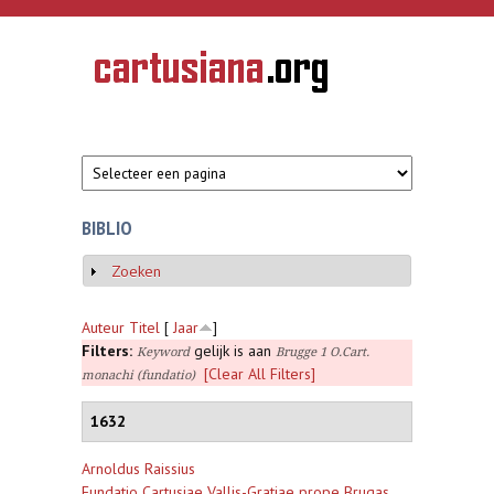
Overslaan en naar de inhoud gaan
CARTUSIANA
Geschiedenis
van de
kartuizerorde
in de
Nederlanden
BIBLIO
Zoeken
Weergeven
Auteur
Titel
[
Jaar
]
Filters:
gelijk is aan
Keyword
Brugge 1 O.Cart.
[Clear All Filters]
monachi (fundatio)
1632
Arnoldus Raissius
Fundatio Cartusiae Vallis-Gratiae prope Brugas,