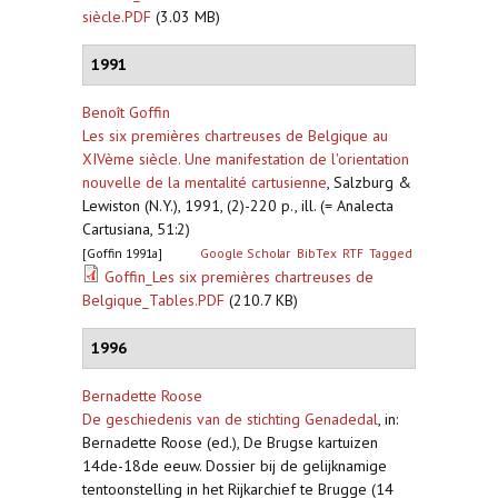
siècle.PDF
(3.03 MB)
1991
Benoît Goffin
Les six premières chartreuses de Belgique au
XIVème siècle. Une manifestation de l'orientation
nouvelle de la mentalité cartusienne
,
Salzburg &
Lewiston (N.Y.), 1991, (2)-220 p., ill. (= Analecta
Cartusiana, 51:2)
[Goffin 1991a]
Google Scholar
BibTex
RTF
Tagged
Goffin_Les six premières chartreuses de
Belgique_Tables.PDF
(210.7 KB)
1996
Bernadette Roose
De geschiedenis van de stichting Genadedal
,
in:
Bernadette Roose (ed.), De Brugse kartuizen
14de-18de eeuw. Dossier bij de gelijknamige
tentoonstelling in het Rijkarchief te Brugge (14