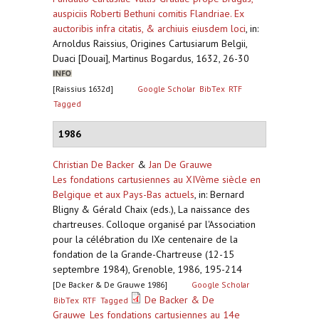
auspiciis Roberti Bethuni comitis Flandriae. Ex
auctoribis infra citatis, & archiuis eiusdem loci
,
in:
Arnoldus Raissius, Origines Cartusiarum Belgii,
Duaci [Douai], Martinus Bogardus, 1632, 26-30
[Raissius 1632d]
Google Scholar
BibTex
RTF
Tagged
1986
Christian De Backer
&
Jan De Grauwe
Les fondations cartusiennes au XIVème siècle en
Belgique et aux Pays-Bas actuels
,
in: Bernard
Bligny & Gérald Chaix (eds.), La naissance des
chartreuses. Colloque organisé par l'Association
pour la célébration du IXe centenaire de la
fondation de la Grande-Chartreuse (12-15
septembre 1984), Grenoble, 1986, 195-214
[De Backer & De Grauwe 1986]
Google Scholar
De Backer & De
BibTex
RTF
Tagged
Grauwe_Les fondations cartusiennes au 14e