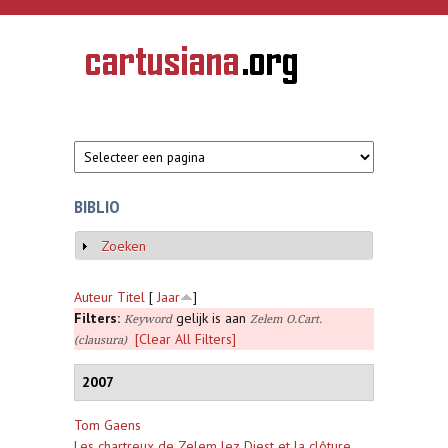
Overslaan en naar de inhoud gaan
CARTUSIANA
Geschiedenis
van de
kartuizerorde
in de
Nederlanden
BIBLIO
Zoeken
Weergeven
Auteur
Titel
[
Jaar
]
Filters:
gelijk is aan
Keyword
Zelem O.Cart.
[Clear All Filters]
(clausura)
2007
Tom Gaens
Les chartreux de Zelem lez Diest et la clôture