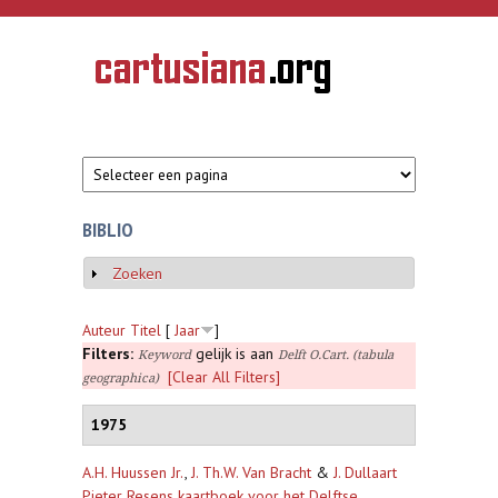
Overslaan en naar de inhoud gaan
CARTUSIANA
Geschiedenis
van de
kartuizerorde
in de
Nederlanden
BIBLIO
Zoeken
Weergeven
Auteur
Titel
[
Jaar
]
Filters:
gelijk is aan
Keyword
Delft O.Cart. (tabula
[Clear All Filters]
geographica)
1975
A.H. Huussen Jr.
,
J. Th.W. Van Bracht
&
J. Dullaart
Pieter Resens kaartboek voor het Delftse