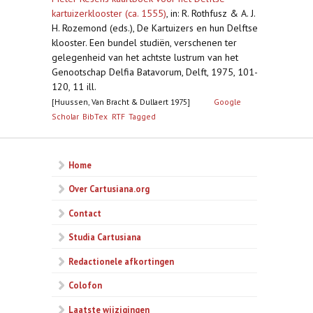
kartuizerklooster (ca. 1555)
,
in: R. Rothfusz & A. J.
H. Rozemond (eds.), De Kartuizers en hun Delftse
klooster. Een bundel studiën, verschenen ter
gelegenheid van het achtste lustrum van het
Genootschap Delfia Batavorum, Delft, 1975, 101-
120, 11 ill.
[Huussen, Van Bracht & Dullaert 1975]
Google
Scholar
BibTex
RTF
Tagged
Home
Over Cartusiana.org
Contact
Studia Cartusiana
Redactionele afkortingen
Colofon
Laatste wijzigingen