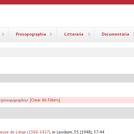
ANA
Prosopographia
Litteraria
Documentaria
[Clear All Filters]
. (prosopographia)
rtreuse de Liège (1360-1417)
,
in: Leodium, 35 (1948), 37-44