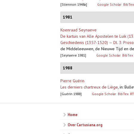
[Stiennon 1948a]
Google Scholar
BibTex
1981
Koenraad Seynaeve
De kartuis van Alle Apostelen te Luik (13
Geschiedenis (1357-1520) — Dl. 3: Pros
de Middeleeuwen, de Nieuwe Tijd en de N
[Seynaeve 1981]
Google Scholar
BibTex
1988
Pierre Guérin
Les derniers chartreux de Liège
,
in: Bul
[Guérin 1988]
Google Scholar
BibTex
RT
Home
Over Cartusiana.org