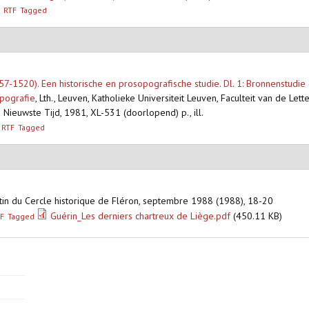
RTF
Tagged
57-1520). Een historische en prosopografische studie. Dl. 1: Bronnenstudie 
opografie
,
Lth., Leuven, Katholieke Universiteit Leuven, Faculteit van de Le
ieuwste Tijd, 1981, XL-531 (doorlopend) p., ill.
RTF
Tagged
letin du Cercle historique de Fléron, septembre 1988 (1988), 18-20
Guérin_Les derniers chartreux de Liège.pdf
(450.11 KB)
F
Tagged