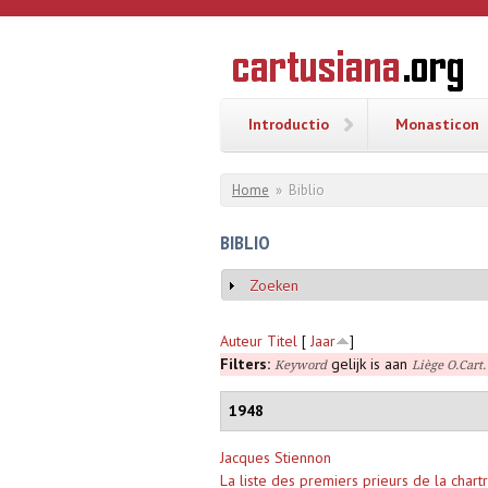
Overslaan en naar de inhoud gaan
CARTUSI
Geschiedenis
van de
kartuizerorde
in de
Nederlanden
Introductio
Monasticon
U bent hier
Home
»
Biblio
BIBLIO
Zoeken
Weergeven
Auteur
Titel
[
Jaar
]
Filters:
gelijk is aan
Keyword
Liège O.Cart
1948
Jacques Stiennon
La liste des premiers prieurs de la cha