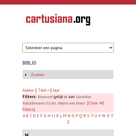
Overslaan en naar de inhoud gaan
CARTUSIANA
Geschiedenis
van de
kartuizerorde
in de
Nederlanden
BIBLIO
Zoeken
Weergeven
Auteur
[
Titel
]
Jaar
Filters:
gelijk is aan
Keyword
Gerardus
[Clear All
Kalckbrenner O.Cart. (Maria van Hout)
Filters]
A
B
C
D
E
F
G
H
I
J
K
L
M
N
O
P
Q
R
S
T
U
V
W
X
Y
Z
M