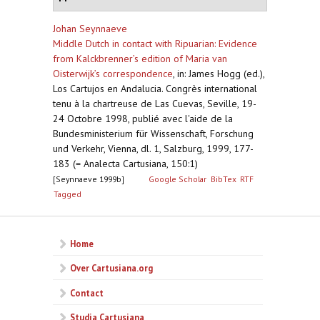
Johan Seynnaeve
Middle Dutch in contact with Ripuarian: Evidence
from Kalckbrenner’s edition of Maria van
Oisterwijk’s correspondence
,
in: James Hogg (ed.),
Los Cartujos en Andalucia. Congrès international
tenu à la chartreuse de Las Cuevas, Seville, 19-
24 Octobre 1998, publié avec l'aide de la
Bundesministerium für Wissenschaft, Forschung
und Verkehr, Vienna, dl. 1, Salzburg, 1999, 177-
183 (= Analecta Cartusiana, 150:1)
[Seynnaeve 1999b]
Google Scholar
BibTex
RTF
Tagged
Home
Over Cartusiana.org
Contact
Studia Cartusiana