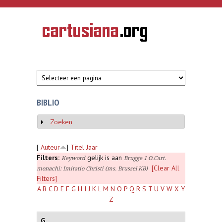
Overslaan en naar de inhoud gaan
CARTUSIANA
Geschiedenis
van de
kartuizerorde
in de
Nederlanden
BIBLIO
Zoeken
Weergeven
[
Auteur
]
Titel
Jaar
Filters:
gelijk is aan
Keyword
Brugge 1 O.Cart.
[Clear All
monachi: Imitatio Christi (ms. Brussel KB)
Filters]
A
B
C
D
E
F
G
H
I
J
K
L
M
N
O
P
Q
R
S
T
U
V
W
X
Y
Z
G