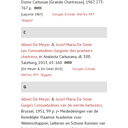
Domo Cartusiae [Grande Chartreuse], 1967, 273-
767 p.
[Laporte 1967]
Google Scholar
BibTex
RTF
Tagged
C
Albert De Meyer
&
Jozef-Maria De Smet
Les Consuetudines Guigonis des premiers
chartreux
,
in: Analecta Cartusiana, dl. 300,
Salzburg, 2013, 63-160
[De Meyer & De Smet 2013]
Google Scholar
BibTex
RTF
Tagged
G
Albert De Meyer
&
Jozef-Maria De Smet
Guigo's Consuetudines van de eerste kartuizers
,
Brussel, 1951, 99 p. (= Mededelingen van de
Koninklijke Vlaamse Academie voor
Wetenschappen, Letteren en Schone Kunsten van