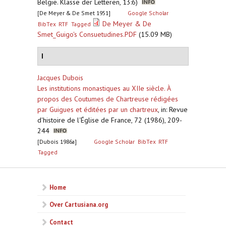
België. Klasse der Letteren, 13:6)
[De Meyer & De Smet 1951]
Google Scholar
De Meyer & De
BibTex
RTF
Tagged
Smet_Guigo's Consuetudines.PDF
(15.09 MB)
I
Jacques Dubois
Les institutions monastiques au XIIe siècle. À
propos des Coutumes de Chartreuse rédigées
par Guigues et éditées par un chartreux
,
in: Revue
d'histoire de l'Église de France, 72 (1986), 209-
244
[Dubois 1986a]
Google Scholar
BibTex
RTF
Tagged
Home
Over Cartusiana.org
Contact