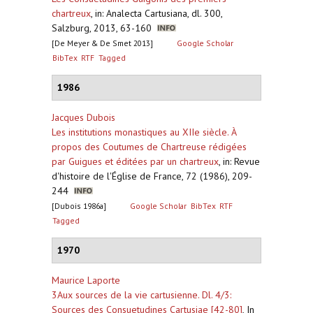
chartreux
,
in: Analecta Cartusiana, dl. 300,
Salzburg, 2013, 63-160
[De Meyer & De Smet 2013]
Google Scholar
BibTex
RTF
Tagged
1986
Jacques Dubois
Les institutions monastiques au XIIe siècle. À
propos des Coutumes de Chartreuse rédigées
par Guigues et éditées par un chartreux
,
in: Revue
d'histoire de l'Église de France, 72 (1986), 209-
244
[Dubois 1986a]
Google Scholar
BibTex
RTF
Tagged
1970
Maurice Laporte
3Aux sources de la vie cartusienne. Dl. 4/3:
Sources des Consuetudines Cartusiae [42-80]
,
In