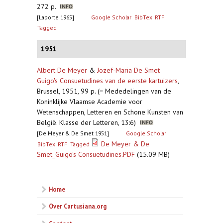
272 p.
[Laporte 1965]
Google Scholar
BibTex
RTF
Tagged
1951
Albert De Meyer
&
Jozef-Maria De Smet
Guigo's Consuetudines van de eerste kartuizers
,
Brussel, 1951, 99 p. (= Mededelingen van de
Koninklijke Vlaamse Academie voor
Wetenschappen, Letteren en Schone Kunsten van
België. Klasse der Letteren, 13:6)
[De Meyer & De Smet 1951]
Google Scholar
De Meyer & De
BibTex
RTF
Tagged
Smet_Guigo's Consuetudines.PDF
(15.09 MB)
Home
Over Cartusiana.org