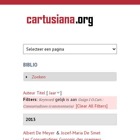
Overslaan en naar de inhoud gaan
CARTUSIANA
Geschiedenis
van de
kartuizerorde
in de
Nederlanden
BIBLIO
Zoeken
Weergeven
Auteur
Titel
[
Jaar
]
Filters:
gelijk is aan
Keyword
Guigo I O.Cart.:
[Clear All Filters]
Consuetudines (commentaria)
2013
Albert De Meyer
&
Jozef-Maria De Smet
Les Consuetudines Guigonis des premiers