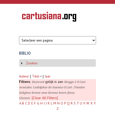
Overslaan en naar de inhoud gaan
CARTUSIANA
Geschiedenis
van de
kartuizerorde
in de
Nederlanden
BIBLIO
Zoeken
Weergeven
Auteur
[
Titel
]
Jaar
Filters:
gelijk is aan
Keyword
Brugge 2 O.Cart.
moniales: Ludolphus de Saxonia O.Cart. (Vanden
helighen levene onse lievene heere Jhesu
[Clear All Filters]
Christe)
A
B
C
D
E
F
G
H
I
J
K
L
M
N
O
P
Q
R
S
T
U
V
W
X
Y
Z