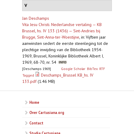
V
Jan Deschamps
Vita Jesu Christi. Nederlandse vertaling — KB
Brussel, hs. IV 133 (1436) — Sint-Andries bij
Brugge, Sint-Anna-ter-Woestijne
,
in: Vijftien jaar
aanwinsten sedert de eerste steenleging tot de
plechtige inwijding van de Bibliotheek 1954-
1969, Brussel, Koninklijke Bibliotheek Albert I,
1969, 68-70, nr. 54
[Deschamps 1969]
Google Scholar
BibTex
RTF
Deschamps_Brussel KB_hs. IV
Tagged
133.pdf
(1.46 MB)
Home
Over Cartusiana.org
Contact
Studia Cartusiana