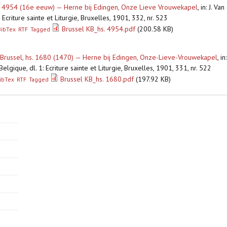
s. 4954 (16e eeuw) — Herne bij Edingen, Onze Lieve Vrouwekapel
,
in: J. V
Ecriture sainte et Liturgie, Bruxelles, 1901, 332, nr. 523
Brussel KB_hs. 4954.pdf
(200.58 KB)
BibTex
RTF
Tagged
 Brussel, hs. 1680 (1470) — Herne bij Edingen, Onze-Lieve-Vrouwekapel
,
in
lgique, dl. 1: Ecriture sainte et Liturgie, Bruxelles, 1901, 331, nr. 522
Brussel KB_hs. 1680.pdf
(197.92 KB)
ibTex
RTF
Tagged