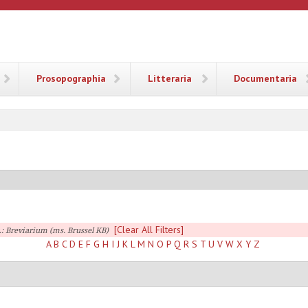
ANA
Prosopographia
Litteraria
Documentaria
[Clear All Filters]
.: Breviarium (ms. Brussel KB)
A
B
C
D
E
F
G
H
I
J
K
L
M
N
O
P
Q
R
S
T
U
V
W
X
Y
Z