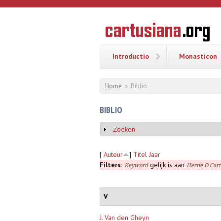
Overslaan en naar de inhoud gaan
CARTUSI
Geschiedenis
van de
kartuizerorde
in de
Nederlanden
Introductio
Monasticon
U bent hier
Home
»
Biblio
BIBLIO
Zoeken
Weergeven
[
Auteur
]
Titel
Jaar
Filters:
gelijk is aan
Keyword
Herne O.Cart
V
J. Van den Gheyn