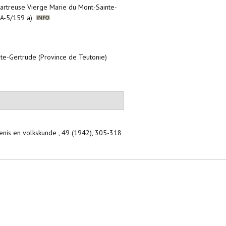
hartreuse Vierge Marie du Mont-Sainte-
, A-5/159 a)
nte-Gertrude (Province de Teutonie)
denis en volkskunde , 49 (1942), 305-318