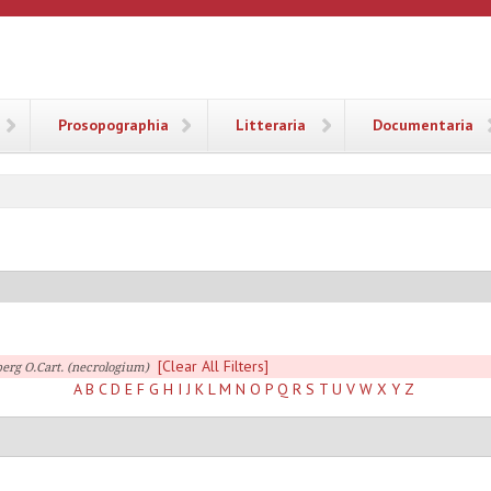
ANA
Prosopographia
Litteraria
Documentaria
[Clear All Filters]
erg O.Cart. (necrologium)
A
B
C
D
E
F
G
H
I
J
K
L
M
N
O
P
Q
R
S
T
U
V
W
X
Y
Z