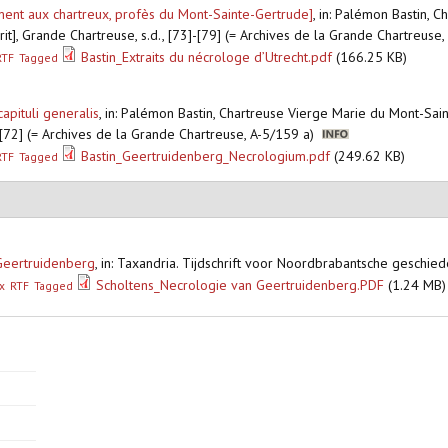
ement aux chartreux, profès du Mont-Sainte-Gertrude]
,
in: Palémon Bastin, C
it], Grande Chartreuse, s.d., [73]-[79] (= Archives de la Grande Chartreuse
Bastin_Extraits du nécrologe d’Utrecht.pdf
(166.25 KB)
RTF
Tagged
apituli generalis
,
in: Palémon Bastin, Chartreuse Vierge Marie du Mont-Sai
]-[72] (= Archives de la Grande Chartreuse, A-5/159 a)
Bastin_Geertruidenberg_Necrologium.pdf
(249.62 KB)
RTF
Tagged
 Geertruidenberg
,
in: Taxandria. Tijdschrift voor Noordbrabantsche geschie
Scholtens_Necrologie van Geertruidenberg.PDF
(1.24 MB)
x
RTF
Tagged