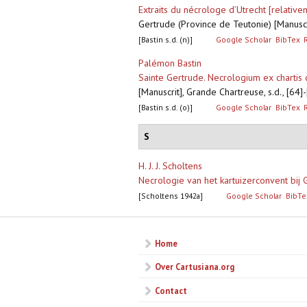
Extraits du nécrologe d’Utrecht [relativ
Gertrude (Province de Teutonie) [Manuscr
[Bastin s.d. (n)]
Google Scholar
BibTex
Palémon Bastin
Sainte Gertrude. Necrologium ex chartis c
[Manuscrit], Grande Chartreuse, s.d., [64
[Bastin s.d. (o)]
Google Scholar
BibTex
S
H. J. J. Scholtens
Necrologie van het kartuizerconvent bij
[Scholtens 1942a]
Google Scholar
BibTe
Home
Over Cartusiana.org
Contact