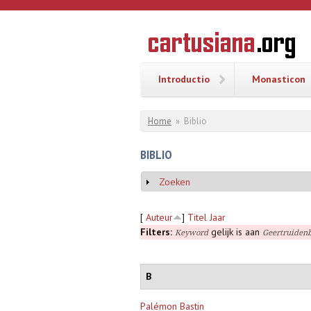
Overslaan en naar de inhoud gaan
CARTUSI
Geschiedenis
van de
kartuizerorde
in de
Nederlanden
Introductio
Monasticon
U bent hier
Home
»
Biblio
BIBLIO
Zoeken
Weergeven
[
Auteur
]
Titel
Jaar
Filters:
gelijk is aan
Keyword
Geertruidenb
B
Palémon Bastin