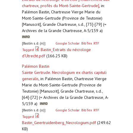
chartreux, profès du Mont-Sainte-Gertrude]
,
in:
Palémon Bastin, Chartreuse Vierge Marie du
Mont-Sainte-Gertrude (Province de Teutonie)
[Manuscrit], Grande Chartreuse, s.d., [73]-[79] (=
Archives de la Grande Chartreuse, A-5/159 a)
[Bastin s.d. (n)]
Google Scholar
BibTex
RTF
Bastin_Extraits du nécrologe
Tagged
d’Utrecht.pdf
(166.25 KB)
Palémon Bastin
Sainte Gertrude. Necrologium ex chartis capituli
generalis
,
in: Palémon Bastin, Chartreuse Vierge
Marie du Mont-Sainte-Gertrude (Province de
Teutonie) [Manuscrit], Grande Chartreuse, s.d.,
[64]-[72] (= Archives de la Grande Chartreuse, A-
5/159 a)
[Bastin s.d. (o)]
Google Scholar
BibTex
RTF
Tagged
Bastin_Geertruidenberg_Necrologium.pdf
(249.62
KB)