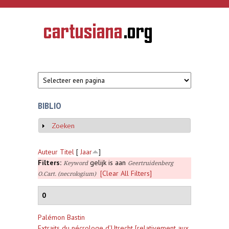
Overslaan en naar de inhoud gaan
CARTUSIANA
Geschiedenis
van de
kartuizerorde
in de
Nederlanden
BIBLIO
Zoeken
Weergeven
Auteur
Titel
[
Jaar
]
Filters:
gelijk is aan
Keyword
Geertruidenberg
[Clear All Filters]
O.Cart. (necrologium)
0
Palémon Bastin
Extraits du nécrologe d’Utrecht [relativement aux