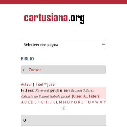
Overslaan en naar de inhoud gaan
CARTUSIANA
Geschiedenis
van de
kartuizerorde
in de
Nederlanden
BIBLIO
Zoeken
Weergeven
Auteur
[
Titel
]
Jaar
Filters:
gelijk is aan
Keyword
Brussel O.Cart.:
[Clear All Filters]
Calvaria de Scheut (tabula picta)
A
B
C
D
E
F
G
H
I
J
K
L
M
N
O
P
Q
R
S
T
U
V
W
X
Y
Z
O