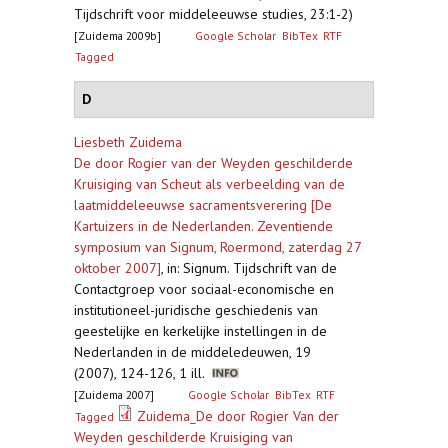
Tijdschrift voor middeleeuwse studies, 23:1-2)
[Zuidema 2009b]
Google Scholar
BibTex
RTF
Tagged
D
Liesbeth Zuidema
De door Rogier van der Weyden geschilderde
Kruisiging van Scheut als verbeelding van de
laatmiddeleeuwse sacramentsverering [De
Kartuizers in de Nederlanden. Zeventiende
symposium van Signum, Roermond, zaterdag 27
oktober 2007]
,
in: Signum. Tijdschrift van de
Contactgroep voor sociaal-economische en
institutioneel-juridische geschiedenis van
geestelijke en kerkelijke instellingen in de
Nederlanden in de middeledeuwen, 19
(2007), 124-126, 1 ill.
[Zuidema 2007]
Google Scholar
BibTex
RTF
Zuidema_De door Rogier Van der
Tagged
Weyden geschilderde Kruisiging van