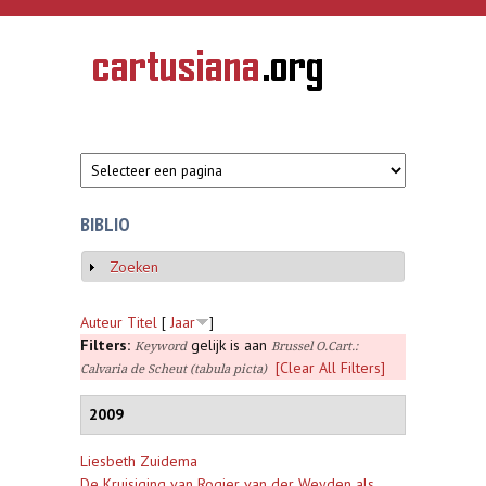
Overslaan en naar de inhoud gaan
CARTUSIANA
Geschiedenis
van de
kartuizerorde
in de
Nederlanden
BIBLIO
Zoeken
Weergeven
Auteur
Titel
[
Jaar
]
Filters:
gelijk is aan
Keyword
Brussel O.Cart.:
[Clear All Filters]
Calvaria de Scheut (tabula picta)
2009
Liesbeth Zuidema
De Kruisiging van Rogier van der Weyden als