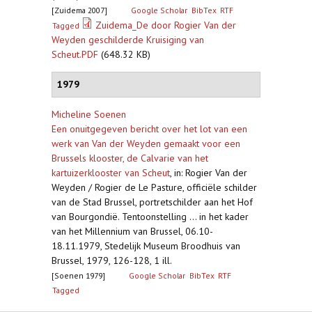
[Zuidema 2007]
Google Scholar
BibTex
RTF
Zuidema_De door Rogier Van der
Tagged
Weyden geschilderde Kruisiging van
Scheut.PDF
(648.32 KB)
1979
Micheline Soenen
Een onuitgegeven bericht over het lot van een
werk van Van der Weyden gemaakt voor een
Brussels klooster, de Calvarie van het
kartuizerklooster van Scheut
,
in: Rogier Van der
Weyden / Rogier de Le Pasture, officiële schilder
van de Stad Brussel, portretschilder aan het Hof
van Bourgondië. Tentoonstelling ... in het kader
van het Millennium van Brussel, 06.10-
18.11.1979, Stedelijk Museum Broodhuis van
Brussel, 1979, 126-128, 1 ill.
[Soenen 1979]
Google Scholar
BibTex
RTF
Tagged