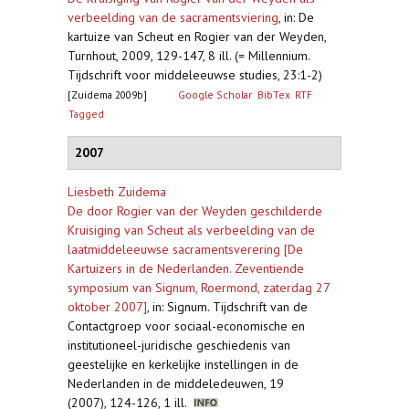
verbeelding van de sacramentsviering
,
in: De
kartuize van Scheut en Rogier van der Weyden,
Turnhout, 2009, 129-147, 8 ill. (= Millennium.
Tijdschrift voor middeleeuwse studies, 23:1-2)
[Zuidema 2009b]
Google Scholar
BibTex
RTF
Tagged
2007
Liesbeth Zuidema
De door Rogier van der Weyden geschilderde
Kruisiging van Scheut als verbeelding van de
laatmiddeleeuwse sacramentsverering [De
Kartuizers in de Nederlanden. Zeventiende
symposium van Signum, Roermond, zaterdag 27
oktober 2007]
,
in: Signum. Tijdschrift van de
Contactgroep voor sociaal-economische en
institutioneel-juridische geschiedenis van
geestelijke en kerkelijke instellingen in de
Nederlanden in de middeledeuwen, 19
(2007), 124-126, 1 ill.