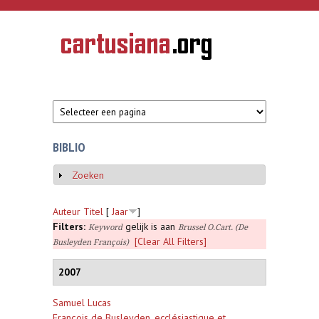
Overslaan en naar de inhoud gaan
CARTUSIANA
Geschiedenis
van de
kartuizerorde
in de
Nederlanden
BIBLIO
Zoeken
Weergeven
Auteur
Titel
[
Jaar
]
Filters:
gelijk is aan
Keyword
Brussel O.Cart. (De
[Clear All Filters]
Busleyden François)
2007
Samuel Lucas
François de Busleyden, ecclésiastique et