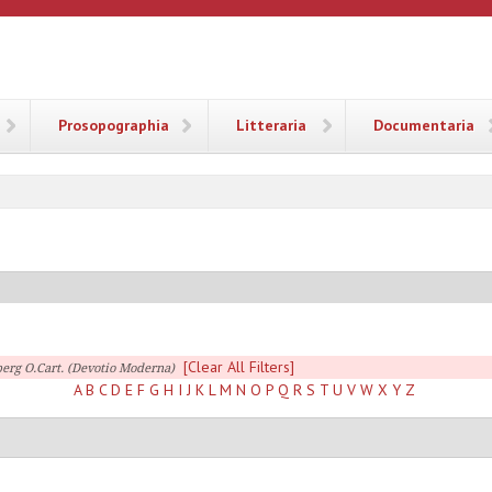
ANA
Prosopographia
Litteraria
Documentaria
[Clear All Filters]
erg O.Cart. (Devotio Moderna)
A
B
C
D
E
F
G
H
I
J
K
L
M
N
O
P
Q
R
S
T
U
V
W
X
Y
Z