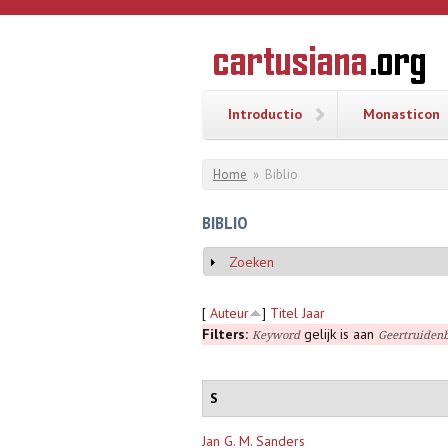
Overslaan en naar de inhoud gaan
CARTUSI
Geschiedenis
van de
kartuizerorde
in de
Nederlanden
Introductio
Monasticon
U bent hier
Home
»
Biblio
BIBLIO
Zoeken
Weergeven
[
Auteur
]
Titel
Jaar
Filters:
gelijk is aan
Keyword
Geertruidenb
S
Jan G. M. Sanders