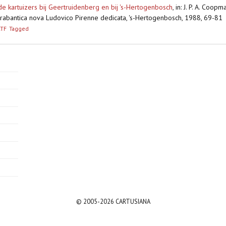
e kartuizers bij Geertruidenberg en bij 's-Hertogenbosch
,
in: J. P. A. Coop
a Brabantica nova Ludovico Pirenne dedicata, 's-Hertogenbosch, 1988, 69-8
RTF
Tagged
© 2005-2026 CARTUSIANA