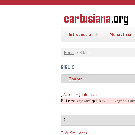
Overslaan en naar de inhoud gaan
CARTUSI
Geschiedenis
van de
kartuizerorde
in de
Nederlanden
Introductio
Monasticon
U bent hier
Home
»
Biblio
BIBLIO
Zoeken
Weergeven
[
Auteur
]
Titel
Jaar
Filters:
gelijk is aan
Keyword
Vught O.Cart
S
F. W. Smulders