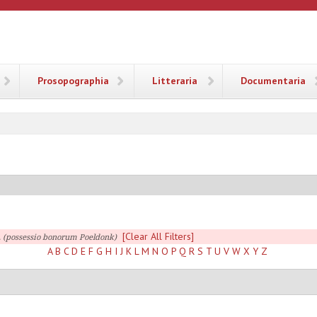
ANA
Prosopographia
Litteraria
Documentaria
[Clear All Filters]
. (possessio bonorum Poeldonk)
A
B
C
D
E
F
G
H
I
J
K
L
M
N
O
P
Q
R
S
T
U
V
W
X
Y
Z