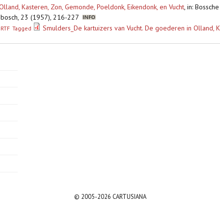
Olland, Kasteren, Zon, Gemonde, Poeldonk, Eikendonk, en Vucht
,
in: Bossch
nbosch, 23 (1957), 216-227
Smulders_De kartuizers van Vucht. De goederen in Olland, Ka
RTF
Tagged
© 2005-2026 CARTUSIANA