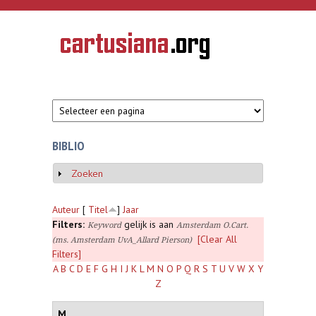
Overslaan en naar de inhoud gaan
CARTUSIANA
Geschiedenis
van de
kartuizerorde
in de
Nederlanden
BIBLIO
Zoeken
Weergeven
Auteur
[
Titel
]
Jaar
Filters:
gelijk is aan
Keyword
Amsterdam O.Cart.
[Clear All
(ms. Amsterdam UvA_Allard Pierson)
Filters]
A
B
C
D
E
F
G
H
I
J
K
L
M
N
O
P
Q
R
S
T
U
V
W
X
Y
Z
M