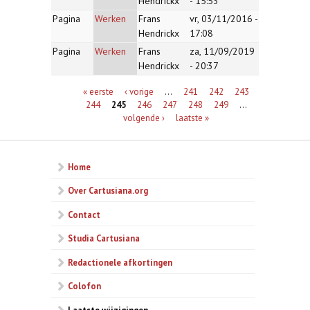
Hendrickx
- 15:53
Pagina
Werken
Frans
vr, 03/11/2016 -
Hendrickx
17:08
Pagina
Werken
Frans
za, 11/09/2019
Hendrickx
- 20:37
Pagina's
« eerste
‹ vorige
…
241
242
243
244
245
246
247
248
249
…
volgende ›
laatste »
Home
Over Cartusiana.org
Contact
Studia Cartusiana
Redactionele afkortingen
Colofon
Laatste wijzigingen