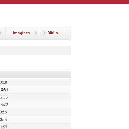
Imagines
Biblio
0:18
20:51
22:55
23:22
0:39
0:43
11:57