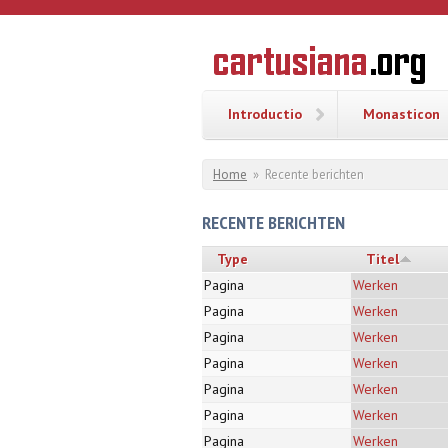
Overslaan en naar de inhoud gaan
CARTUSI
Geschiedenis
van de
kartuizerorde
in de
Nederlanden
Introductio
Monasticon
U bent hier
Home
»
Recente berichten
RECENTE BERICHTEN
Type
Titel
Pagina
Werken
Pagina
Werken
Pagina
Werken
Pagina
Werken
Pagina
Werken
Pagina
Werken
Pagina
Werken