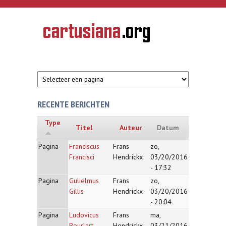
Overslaan en naar de inhoud gaan
CARTUSIANA
Geschiedenis
van de
kartuizerorde
in de
Nederlanden
RECENTE BERICHTEN
Type
Titel
Auteur
Datum
Pagina
Franciscus
Frans
zo,
Francisci
Hendrickx
03/20/2016
- 17:32
Pagina
Gulielmus
Frans
zo,
Gillis
Hendrickx
03/20/2016
- 20:04
Pagina
Ludovicus
Frans
ma,
Bourlart
Hendrickx
03/21/2016