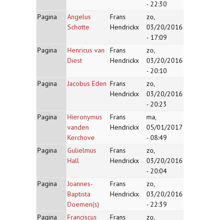
- 22:30
Pagina
Angelus
Frans
zo,
Schotte
Hendrickx
03/20/2016
- 17:09
Pagina
Henricus van
Frans
zo,
Diest
Hendrickx
03/20/2016
- 20:10
Pagina
Jacobus Eden
Frans
zo,
Hendrickx
03/20/2016
- 20:23
Pagina
Hieronymus
Frans
ma,
vanden
Hendrickx
05/01/2017
Kerchove
- 08:49
Pagina
Gulielmus
Frans
zo,
Hall
Hendrickx
03/20/2016
- 20:04
Pagina
Joannes-
Frans
zo,
Baptista
Hendrickx
03/20/2016
Doemen(s)
- 22:39
Pagina
Franciscus
Frans
zo,