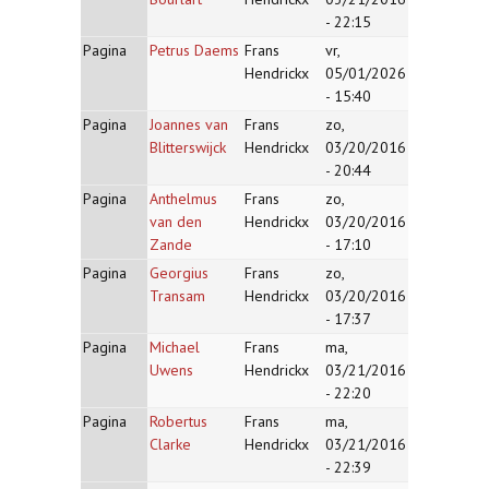
- 22:15
Pagina
Petrus Daems
Frans
vr,
Hendrickx
05/01/2026
- 15:40
Pagina
Joannes van
Frans
zo,
Blitterswijck
Hendrickx
03/20/2016
- 20:44
Pagina
Anthelmus
Frans
zo,
van den
Hendrickx
03/20/2016
Zande
- 17:10
Pagina
Georgius
Frans
zo,
Transam
Hendrickx
03/20/2016
- 17:37
Pagina
Michael
Frans
ma,
Uwens
Hendrickx
03/21/2016
- 22:20
Pagina
Robertus
Frans
ma,
Clarke
Hendrickx
03/21/2016
- 22:39