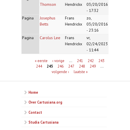
Thomson
Hendrickx
03/20/2016
- 17:32
Pagina
Josephus
Frans
zo,
Betts
Hendrickx
03/20/2016
- 23:16
Pagina
Carolus Lee
Frans
vr,
Hendrickx
02/24/2023
- 11:44
Pagina's
« eerste
‹ vorige
…
241
242
243
244
245
246
247
248
249
…
volgende ›
laatste »
Home
Over Cartusiana.org
Contact
Studia Cartusiana