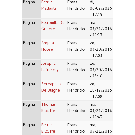
Pagina
Petrus
Frans
di,
Mallants
Hendrickx
06/02/2026
- 17:19
Pagina
Petronilla De
Frans
ma,
Grutere
Hendrickx
03/21/2016
- 22:27
Pagina
Angela
Frans
zo,
Hoose
Hendrickx
03/20/2016
- 17:03
Pagina
Josepha
Frans
zo,
Lafranchy
Hendrickx
03/20/2016
- 23:16
Pagina
Sereaphina
Frans
zo,
De Buigne
Hendrickx
10/12/2025
- 17:08
Pagina
Thomas
Frans
ma,
Bilcliffe
Hendrickx
03/21/2016
- 22:43
Pagina
Petrus
Frans
ma,
Bilcliffe
Hendrickx
03/21/2016