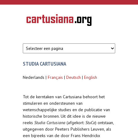
Overslaan en naar de inhoud gaan
CARTUSIANA
Geschiedenis
van de
kartuizerorde
in de
Nederlanden
STUDIA CARTUSIANA
Nederlands |
Français
|
Deutsch
|
English
Tot de kerntaken van Cartusiana behoort het
stimuleren en ondersteunen van
wetenschappelijke studies en de publicatie van
historische bronnen. Uit dit idee is de nieuwe
reeks
Studia Cartusiana
(afgekort:
StuCa
) ontstaan,
uitgegeven door Peeters Publishers Leuven, als
een bijreeks van de door Frans Hendrickx